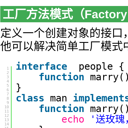
工厂方法模式（Factory 
定义一个创建对象的接口
他可以解决简单工厂模式
interface
people {
1
2
function
marry(
3
4
}
5
6
7
class
man
implement
8
9
function
marry(
10
11
12
echo
'送玫瑰
13
14