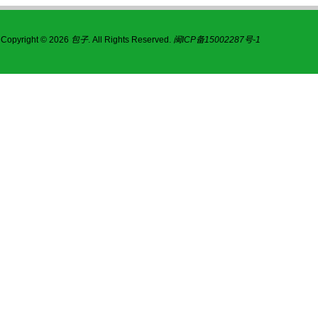
Copyright © 2026
包子
. All Rights Reserved.
闽ICP备15002287号-1