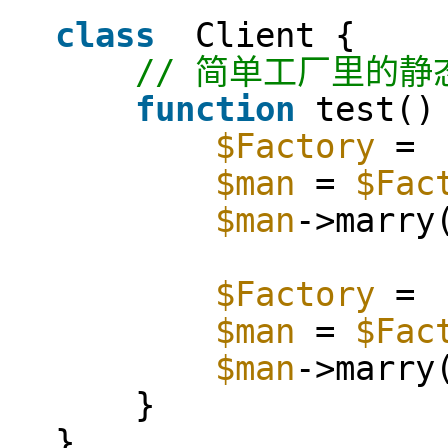
class
Client {
// 简单工厂里的静
function
test()
$Factory
$man
=
$Fac
$man
->marry
$Factory
$man
=
$Fac
$man
->marry
}
}