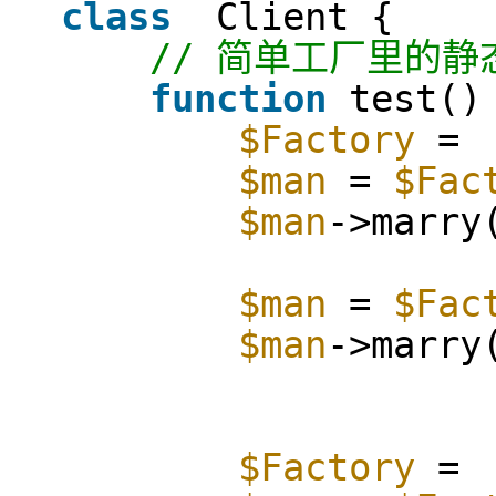
class
Client {
// 简单工厂里的静
function
test()
$Factory
$man
=
$Fac
$man
->marry
$man
=
$Fac
$man
->marry
$Factory