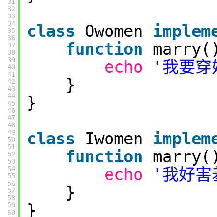
31
32
33
34
class
Owomen
implem
35
36
function
marry(
37
38
39
echo
'我要穿
40
41
}
42
43
44
}
45
46
47
48
49
class
Iwomen
implem
50
51
function
marry(
52
53
54
echo
'我好害
55
56
}
57
58
}
59
60