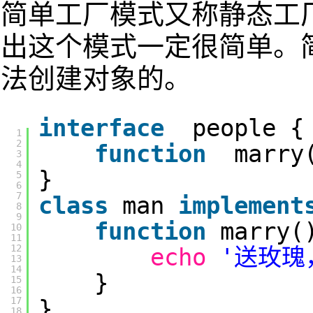
简单工厂模式又称静态工
出这个模式一定很简单。
法创建对象的。
interface
people {
1
2
function
marry
3
4
}
5
6
7
class
man
implement
8
9
function
marry(
10
11
12
echo
'送玫瑰
13
14
}
15
16
17
}
18