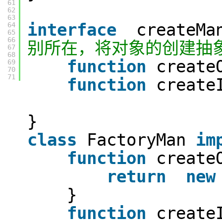
61
62
63
interface
createM
64
65
66
别所在，将对象的创建抽
67
68
function
create
69
70
71
function
create
}
class
FactoryMan
im
function
create
return
new
}
function
create