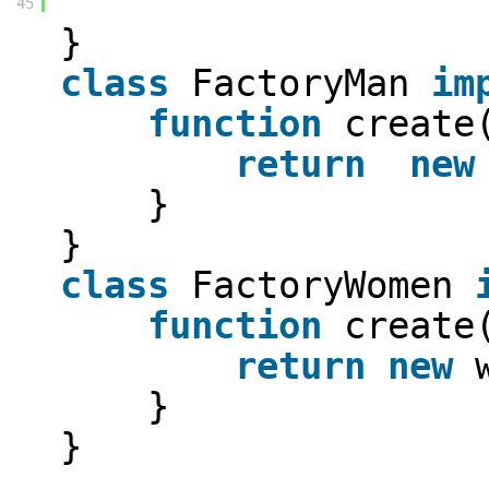
45
}
class
FactoryMan
im
function
create
return
new
}
}
class
FactoryWomen
function
create
return
new
}
}