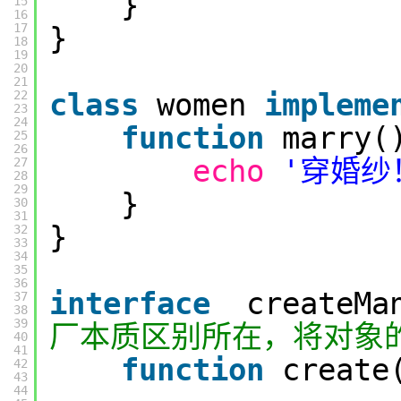
}
15
16
17
}
18
19
20
21
class
women
impleme
22
23
24
function
marry(
25
26
echo
'穿婚纱！
27
28
29
}
30
31
}
32
33
34
35
36
interface
createM
37
38
39
厂本质区别所在，将对象
40
41
function
create
42
43
44