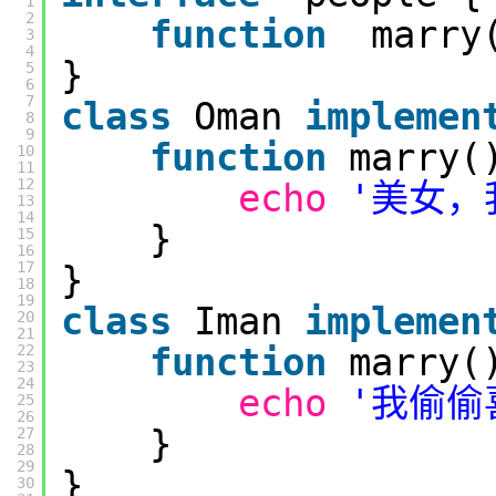
1
2
function
marry
3
4
}
5
6
7
class
Oman
implemen
8
9
function
marry(
10
11
12
echo
'美女，
13
14
}
15
16
17
}
18
19
class
Iman
implemen
20
21
function
marry(
22
23
24
echo
'我偷偷
25
26
}
27
28
29
}
30