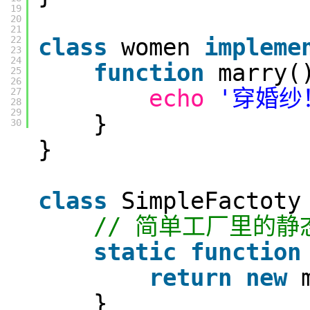
19
20
21
class
women
impleme
22
23
24
function
marry(
25
26
echo
'穿婚纱！
27
28
29
}
30
}
class
SimpleFactoty
// 简单工厂里的静
static
function
return
new
}