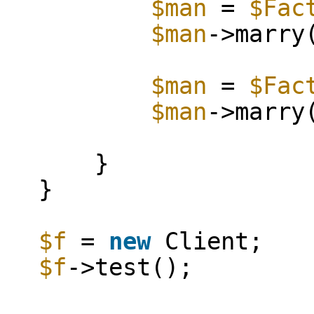
$man
=
$Fac
$man
->marry
$man
=
$Fac
$man
->marry
}
}
$f
=
new
Client;
$f
->test();