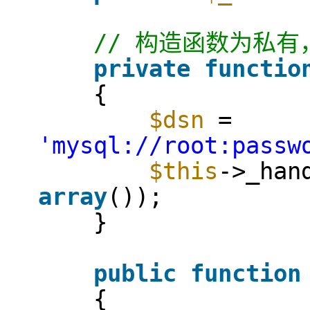
// 构造函数为私
private
functio
{
$dsn
=
'mysql://root:passw
$this
->_han
array
());
}
public
function
{