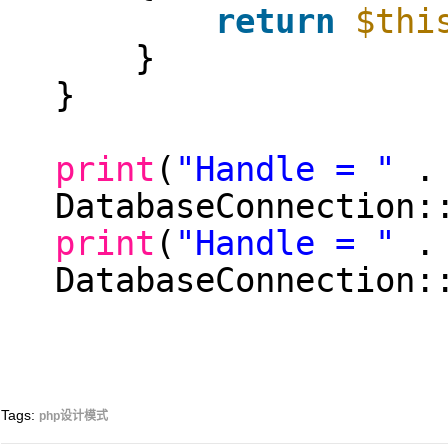
return
$thi
}
}
print
(
"Handle = "
.
DatabaseConnection:
print
(
"Handle = "
.
DatabaseConnection:
Tags:
php设计模式