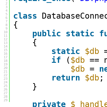
2
3
4
class
DatabaseConne
5
6
7
{
8
9
public
static
f
10
11
12
{
13
14
static
$db
15
16
17
if
(
$db
== 
18
19
$db
=
n
20
21
return
$db
;
22
23
24
}
25
26
27
28
29
private
$_handl