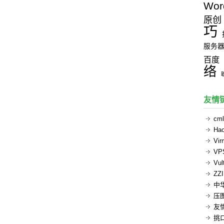
Wor
原创
巧
服务
百度
络
友情
cml
Ha
Vi
V
Vul
ZZ
中
压
友
挑