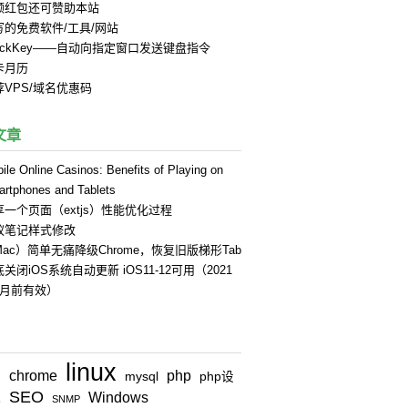
领红包还可赞助本站
写的免费软件/工具/网站
uickKey——自动向指定窗口发送键盘指令
卡月历
荐VPS/域名优惠码
文章
ile Online Casinos: Benefits of Playing on
rtphones and Tablets
享一个页面（extjs）性能优化过程
蚁笔记样式修改
Mac）简单无痛降级Chrome，恢复旧版梯形Tab
关闭iOS系统自动更新 iOS11-12可用（2021
4月前有效）
linux
chrome
php
n
mysql
php设
SEO
Windows
式
SNMP