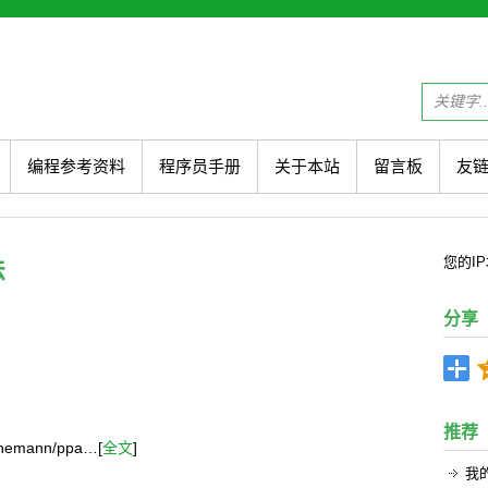
编程参考资料
程序员手册
关于本站
留言板
友
您的
I
法
分享
推荐
eunemann/ppa…[
全文
]
我的