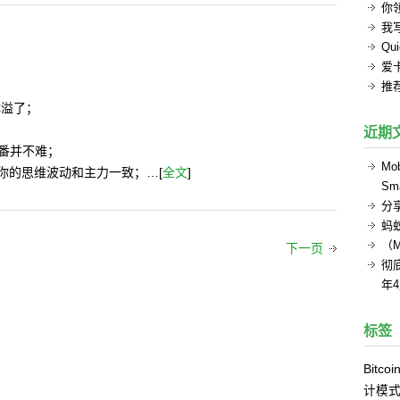
你
我
Q
爱
推
钵溢了；
近期
翻番并不难；
Mob
你的思维波动和主力一致；…[
全文
]
Sma
分
蚂
（
下一页
彻底
年
标签
Bitcoi
计模