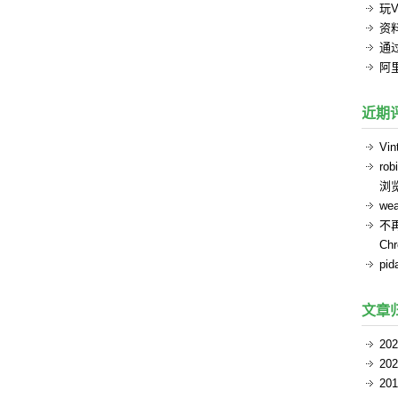
玩V
资
通过
阿
近期
Vin
rob
浏
we
不
Ch
pid
文章
20
20
20