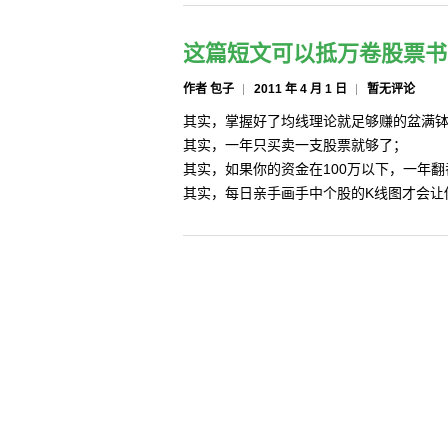
这篇短文可以抵万卷股票书
作者 包子
2011 年 4 月 1 日
暂无评论
其实，掌握好了均线理论就足够赚的盆满
其实，一年只买卖一支股票就够了；
其实，如果你的资金在100万以下，一年
其实，每日亲手画手中个股的K线图才会让