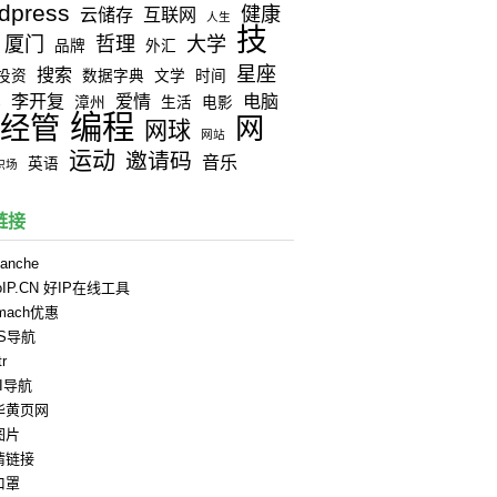
dpress
健康
云储存
互联网
人生
技
厦门
哲理
大学
品牌
外汇
星座
搜索
投资
数据字典
文学
时间
李开复
爱情
电脑
器
漳州
生活
电影
编程
经管
网
网球
网站
运动
邀请码
音乐
英语
职场
链接
anche
oIP.CN 好IP在线工具
rmach优惠
PS导航
tr
II导航
华黄页网
图片
情链接
口罩