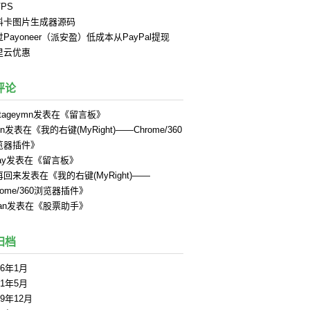
PS
料卡图片生成器源码
Payoneer（派安盈）低成本从PayPal提现
里云优惠
评论
tageymn
发表在《
留言板
》
in
发表在《
我的右键(MyRight)——Chrome/360
览器插件
》
ay
发表在《
留言板
》
再回来
发表在《
我的右键(MyRight)——
rome/360浏览器插件
》
an
发表在《
股票助手
》
归档
26年1月
21年5月
19年12月