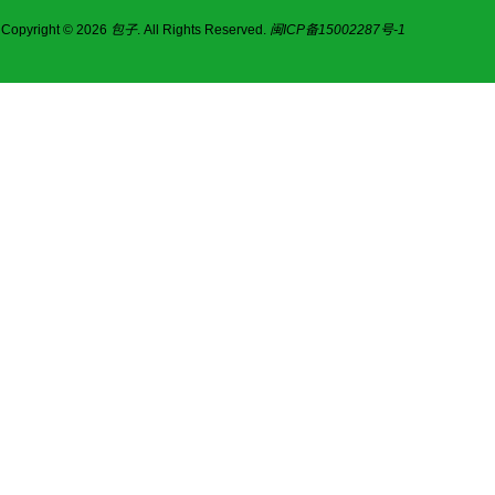
Copyright © 2026
包子
. All Rights Reserved.
闽ICP备15002287号-1