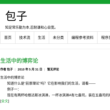
包子
知足常乐勤为本,忍耐谦和心自宽。
首页
技术流
生活
未分类
编程参考资料
程序
生活中的博弈论
作者 包子
2010 年 5 月 31 日
暂无评论
生活中的博弈论
知道什么是“前景理论”吗？它在影响我们的生活，请看——
例子一：
现在有两杯哈根达斯冰淇淋，一杯冰淇淋A有七盎司，装在五盎司的
[
全文
]