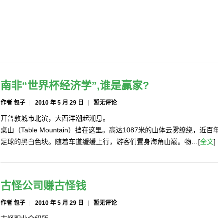
南非“世界杯经济学”,谁是赢家?
作者 包子
2010 年 5 月 29 日
暂无评论
开普敦城市北滨，大西洋潮起潮息。
桌山（Table Mountain）挡在这里。高达1087米的山体云雾缭绕，
足球的黑白色块。随着车道缓缓上行，游客们置身海角山巅。物…[
全文
]
古怪公司赚古怪钱
作者 包子
2010 年 5 月 29 日
暂无评论