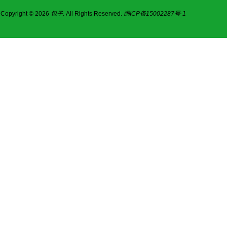
Copyright © 2026
包子
. All Rights Reserved.
闽ICP备15002287号-1