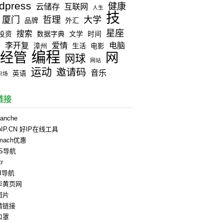
dpress
健康
云储存
互联网
人生
技
厦门
哲理
大学
品牌
外汇
星座
搜索
投资
数据字典
文学
时间
李开复
爱情
电脑
器
漳州
生活
电影
编程
经管
网
网球
网站
运动
邀请码
音乐
英语
职场
链接
anche
oIP.CN 好IP在线工具
rmach优惠
PS导航
tr
II导航
华黄页网
图片
情链接
口罩