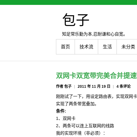
包子
知足常乐勤为本,忍耐谦和心自宽。
首页
技术流
生活
未分类
双网卡双宽带完美合并提速
作者 包子
2011 年 11 月 19 日
4 条评论
刚刚试了一下，用设定路由表，实现双网
实现了两条带宽叠加。
条件:
1、双网卡
2、两条可以连上互联网的线路
我的实现环境（非必须）：