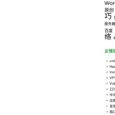
Wor
原创
巧
服务
百度
络
友情
cml
Ha
Vi
V
Vul
ZZ
中
压
友
挑