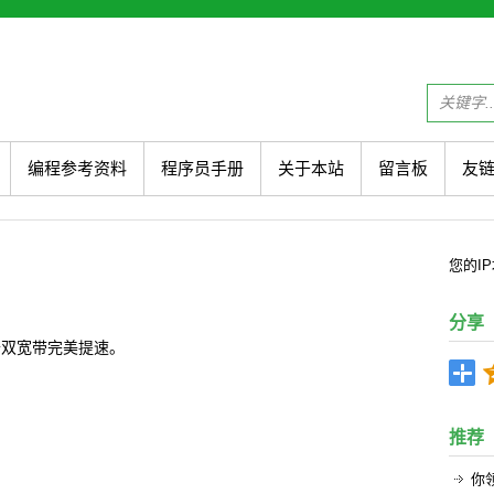
编程参考资料
程序员手册
关于本站
留言板
友
您的
I
分享
卡双宽带完美提速。
推荐
你