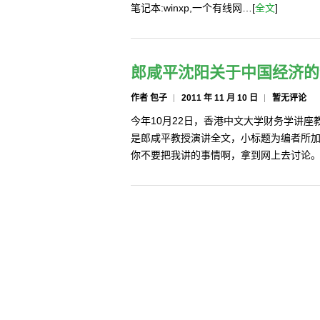
笔记本:winxp,一个有线网…[
全文
]
郎咸平沈阳关于中国经济的
作者 包子
2011 年 11 月 10 日
暂无评论
今年10月22日，香港中文大学财务学讲
是郎咸平教授演讲全文，小标题为编者所
你不要把我讲的事情啊，拿到网上去讨论。