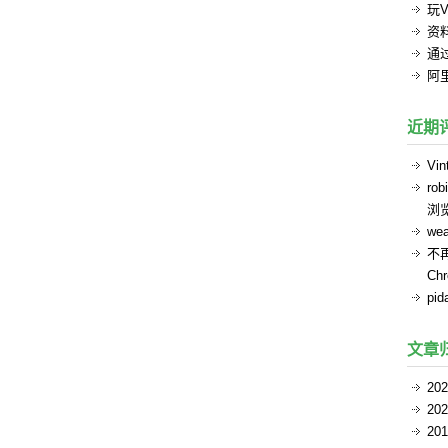
玩V
资
通过
阿
近期
Vin
rob
浏
we
不
Ch
pid
文章
20
20
20