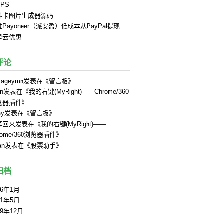
PS
料卡图片生成器源码
Payoneer（派安盈）低成本从PayPal提现
里云优惠
评论
tageymn
发表在《
留言板
》
in
发表在《
我的右键(MyRight)——Chrome/360
览器插件
》
ay
发表在《
留言板
》
再回来
发表在《
我的右键(MyRight)——
rome/360浏览器插件
》
an
发表在《
股票助手
》
归档
26年1月
21年5月
19年12月