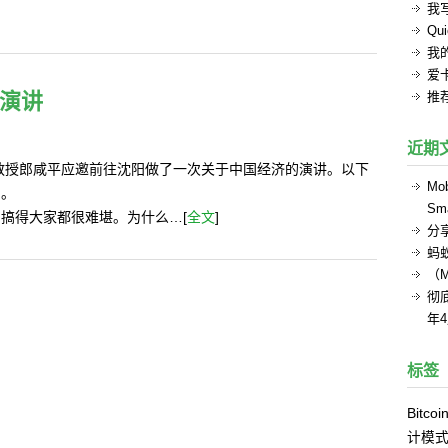
我
Q
我的
爱
演讲
推
近期
座教授郎咸平应邀前往沈阳做了一次关于中国经济的演讲。以下
Mob
加。
Sma
搞得大家都很难堪。为什么…[
全文
]
分
蚂
（
彻底
年
标签
Bitcoi
计模