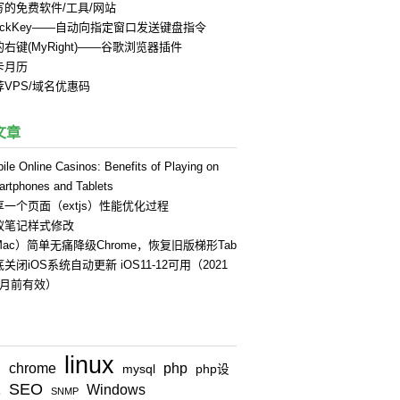
写的免费软件/工具/网站
uickKey——自动向指定窗口发送键盘指令
右键(MyRight)——谷歌浏览器插件
卡月历
荐VPS/域名优惠码
文章
ile Online Casinos: Benefits of Playing on
rtphones and Tablets
享一个页面（extjs）性能优化过程
蚁笔记样式修改
Mac）简单无痛降级Chrome，恢复旧版梯形Tab
关闭iOS系统自动更新 iOS11-12可用（2021
4月前有效）
linux
chrome
php
n
mysql
php设
SEO
Windows
式
SNMP