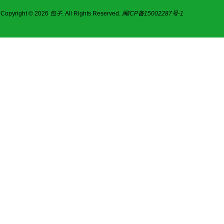
Copyright © 2026
包子
. All Rights Reserved.
闽ICP备15002287号-1