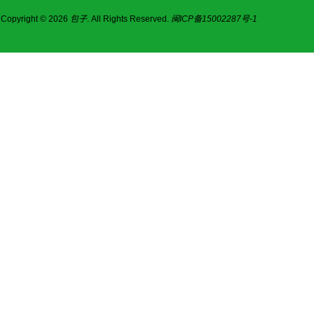
Copyright © 2026
包子
. All Rights Reserved.
闽ICP备15002287号-1