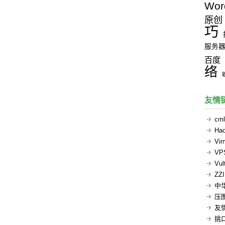
Wor
原创
巧
服务
百度
络
友情
cml
Ha
Vi
V
Vul
ZZ
中
压
友
挑