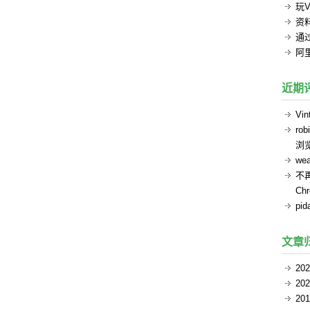
玩V
资
通过
阿
近期
Vin
rob
浏
we
不
Ch
pid
文章
20
20
20