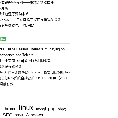
右键(MyRight)——谷歌浏览器插件
卡月历
领红包还可赞助本站
uickKey——自动向指定窗口发送键盘指令
写的免费软件/工具/网站
文章
ile Online Casinos: Benefits of Playing on
rtphones and Tablets
享一个页面（extjs）性能优化过程
蚁笔记样式修改
Mac）简单无痛降级Chrome，恢复旧版梯形Tab
关闭iOS系统自动更新 iOS11-12可用（2021
4月前有效）
linux
chrome
php
n
mysql
php设
SEO
Windows
式
SNMP