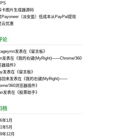
PS
料卡图片生成器源码
Payoneer（派安盈）低成本从PayPal提现
里云优惠
评论
tageymn
发表在《
留言板
》
in
发表在《
我的右键(MyRight)——Chrome/360
览器插件
》
ay
发表在《
留言板
》
再回来
发表在《
我的右键(MyRight)——
rome/360浏览器插件
》
an
发表在《
股票助手
》
归档
26年1月
21年5月
19年12月