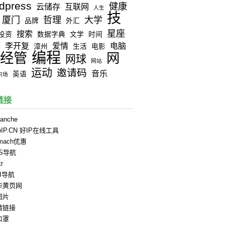
dpress
健康
云储存
互联网
人生
技
厦门
哲理
大学
品牌
外汇
星座
搜索
投资
数据字典
文学
时间
李开复
爱情
电脑
器
漳州
生活
电影
编程
经管
网
网球
网站
运动
邀请码
音乐
英语
职场
链接
anche
oIP.CN 好IP在线工具
rmach优惠
PS导航
tr
II导航
华黄页网
图片
情链接
口罩