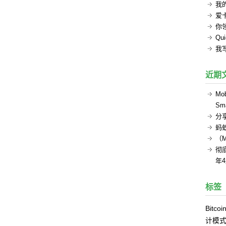
我的
爱
你
Q
我
近期
Mob
Sma
分
蚂
（
彻底
年
标签
Bitcoi
计模