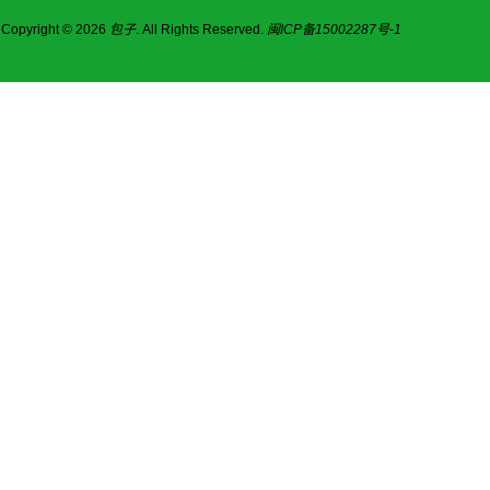
Copyright © 2026
包子
. All Rights Reserved.
闽ICP备15002287号-1