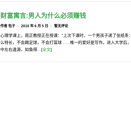
财富寓言:男人为什么必须赚钱
作者 包子
2010 年 6 月 5 日
暂无评论
心理学课上，周正教授正在授课：“上次下课时，一个男孩子递了张纸条
么特长，不会踢足球，不会打篮球……唯一的爱好是写作。进入大学后
中左右逢源、如鱼得…[
全文
]