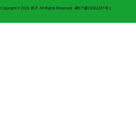
Copyright © 2026
包子
. All Rights Reserved.
闽ICP备15002287号-1