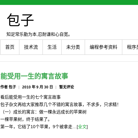
包子
知足常乐勤为本,忍耐谦和心自宽。
首页
技术流
生活
未分类
编程参考资料
程序
能受用一生的寓言故事
作者 包子
2010 年 9 月 30 日
暂无评论
看后能受用一生的七个寓言故事
包子杂文再给大家推荐几个不错的寓言故事，不求多，只求精！
（一）成长的寓言：做一棵永远成长的苹果树
一棵苹果树，终于结果了。
第一年，它结了10个苹果，9个被拿走…[
全文
]