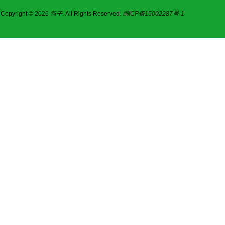
Copyright © 2026
包子
. All Rights Reserved.
闽ICP备15002287号-1