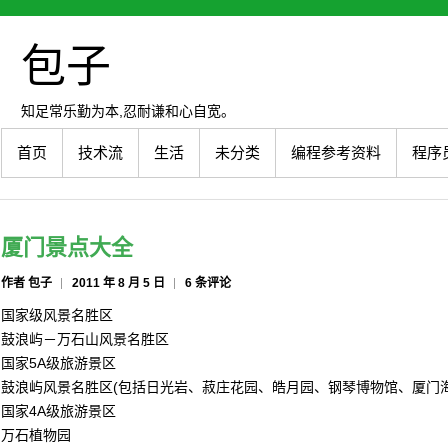
包子
知足常乐勤为本,忍耐谦和心自宽。
首页
技术流
生活
未分类
编程参考资料
程序
厦门景点大全
作者 包子
2011 年 8 月 5 日
6 条评论
国家级风景名胜区
鼓浪屿－万石山风景名胜区
国家5A级旅游景区
鼓浪屿风景名胜区(包括日光岩、菽庄花园、皓月园、钢琴博物馆、厦门海
国家4A级旅游景区
万石植物园