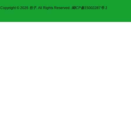
Copyright © 2026
包子
. All Rights Reserved.
闽ICP备15002287号-1