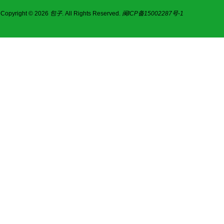
Copyright © 2026
包子
. All Rights Reserved.
闽ICP备15002287号-1