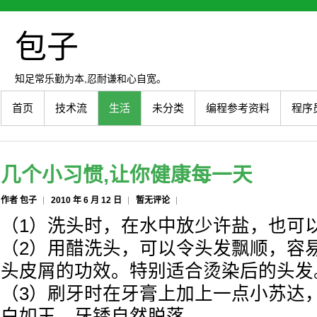
包子
知足常乐勤为本,忍耐谦和心自宽。
首页
技术流
生活
未分类
编程参考资料
程序
几个小习惯,让你健康每一天
作者 包子
2010 年 6 月 12 日
暂无评论
（1）洗头时，在水中放少许盐，也可
（2）用醋洗头，可以令头发飘顺，容
头皮屑的功效。特别适合烫染后的头发
（3）刷牙时在牙膏上加上一点小苏达
白如玉，牙锈自然脱落。