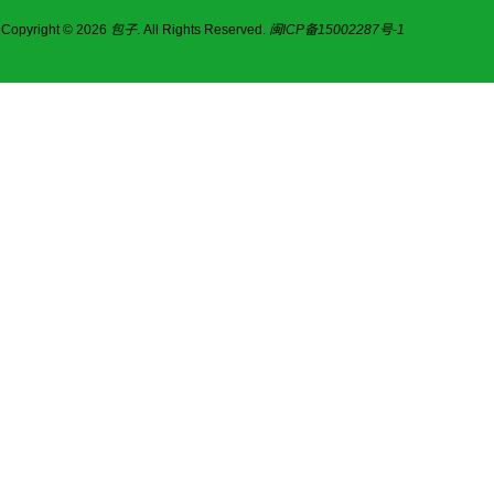
Copyright © 2026
包子
. All Rights Reserved.
闽ICP备15002287号-1