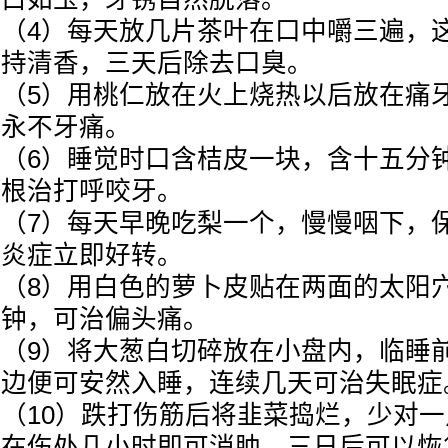
（4）每天放几片茶叶在口中嚼三遍，
持清香，三天后除去口臭。
（5）用桃仁放在火上烧热以后放在痛
永不牙痛。
（6）睡觉时口含桔皮一块，含十五分钟
根治打呼咬牙。
（7）每天早晚吃梨一个，慢慢咽下，保
炎症立即好转。
（8）用白色的萝卜皮贴在两面的太阳穴
钟，可治偏头痛。
（9）将大葱白切碎放在小盘内，临睡
边便可安然入睡，连续几天可治失眠症
（10）跌打伤筋后将韭菜捣烂，少对
在伤处几小时即可消肿，三日后可以恢