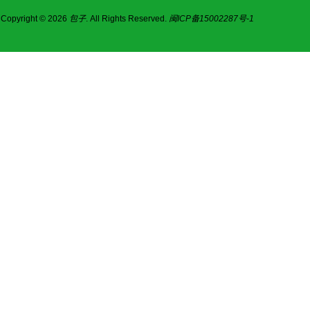
Copyright © 2026
包子
. All Rights Reserved.
闽ICP备15002287号-1