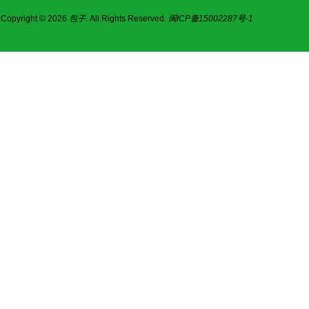
Copyright © 2026
包子
. All Rights Reserved.
闽ICP备15002287号-1