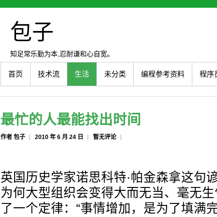
包子
知足常乐勤为本,忍耐谦和心自宽。
首页
技术流
生活
未分类
编程参考资料
程序
最忙的人最能找出时间
作者 包子
2010 年 6 月 24 日
暂无评论
英国历史学家诺思科特·帕金森拿这句
为何大型组织会变得大而无当、毫无生
了一个定律：“事情增加，是为了填满完