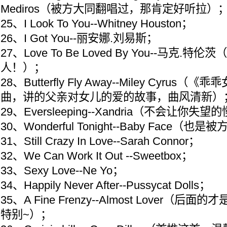
Mediros（被方大同翻唱过，那肯定好听拉）
25、I Look To You--Whitney Houston；
26、I Got You--丽安娜.刘易斯；
27、Love To Be Loved By You--马克
人！）；
28、Butterfly Fly Away--Miley Cyru
曲，讲的父亲对女儿的爱的故事，曲风清新）
29、Eversleeping--Xandria（不会让你失
30、Wonderful Tonight--Baby Face
31、Still Crazy In Love--Sarah Connor；
32、We Can Work It Out --Sweetbox；
33、Sexy Love--Ne Yo；
34、Happily Never After--Pussycat Dolls；
35、A Fine Frenzy--Almost Lover（
特别~）；