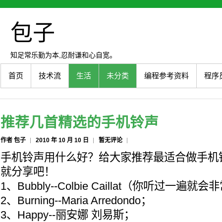
包子
知足常乐勤为本,忍耐谦和心自宽。
首页
技术流
生活
未分类
编程参考资料
程序
推荐几首精选的手机铃声
作者 包子
2010 年 10 月 10 日
暂无评论
手机铃声用什么好？给大家推荐最适合做手机铃
就分享吧！
1、Bubbly--Colbie Caillat（你听过一遍
2、Burning--Maria Arredondo；
3、Happy--丽安娜 刘易斯；