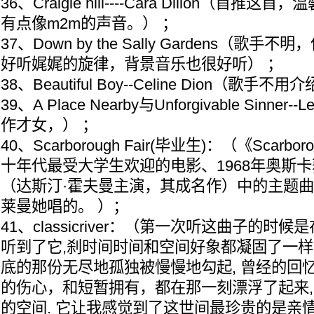
36、Craigie hill----Cara Dillon（首
有点像m2m的声音。） ；
37、Down by the Sally Gardens（歌
好听娓娓的旋律，背景音乐也很好听） ；
38、Beautiful Boy--Celine Dion（歌手不用介绍
39、A Place Nearby与Unforgivable Sinner-
作才女，） ；
40、Scarborough Fair(毕业生)：（《Scarbo
十年代最受大学生欢迎的电影、1968年奥斯
（达斯汀·霍夫曼主演，其成名作）中的主题
莱曼她唱的。 ）；
41、classicriver：（第一次听这曲子的时
听到了它,刹时间时间和空间好象都凝固了一样
底的那份无尽地孤独被慢慢地勾起, 曾经的回忆
的伤心，和短暂拥有，都在那一刻漂浮了起来
的空间. 它让我感觉到了这世间最珍贵的是亲