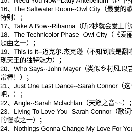
15、Need You Now--Lady Antebellu
16、The Saltwater Room--Owl City
特别）；
17、Take A Bow--Rihanna（听2秒就会
18、The Technicolor Phase--Owl Ci
题曲之一）；
19、This Is It--迈克尔.杰克逊（不知到
现天王的独特魅力）；
20、Who Says--John Mayer（类似乡村
常棒！）；
21、Just One Last Dance--Sarah Con
吧，）；
22、Angle--Sarah Mclachlan（天籁之音~~）
23、Living To Love You--Sarah Con
的慢歌之一）；
24、Nothings Gonna Change My Love For Yo