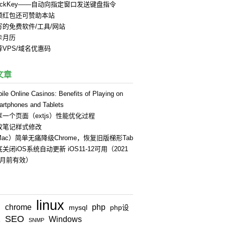
uickKey——自动向指定窗口发送键盘指令
领红包还可赞助本站
写的免费软件/工具/网站
卡月历
荐VPS/域名优惠码
文章
ile Online Casinos: Benefits of Playing on
rtphones and Tablets
享一个页面（extjs）性能优化过程
蚁笔记样式修改
Mac）简单无痛降级Chrome，恢复旧版梯形Tab
关闭iOS系统自动更新 iOS11-12可用（2021
4月前有效）
linux
chrome
php
n
mysql
php设
SEO
Windows
式
SNMP