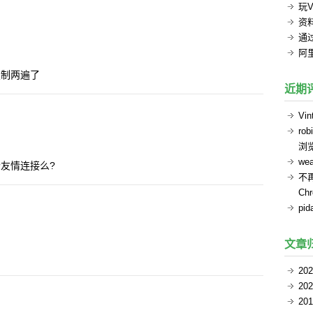
玩V
资
通过
阿
复制两遍了
近期
Vin
rob
浏
we
友情连接么?
不
Ch
pid
文章
20
20
20