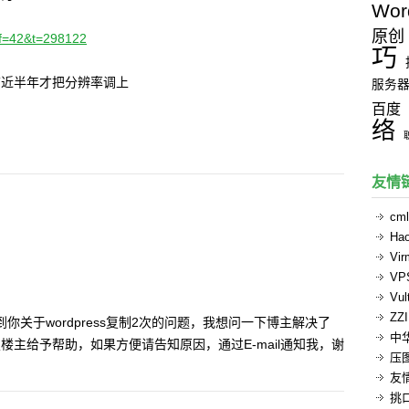
Wor
原创
p?f=42&t=298122
巧
4搞近半年才把分辨率调上
服务
百度
络
友情
cml
Ha
Vi
V
Vul
ZZ
到你关于wordpress复制2次的问题，我想问一下博主解决了
中
主给予帮助，如果方便请告知原因，通过E-mail通知我，谢
压
友
挑