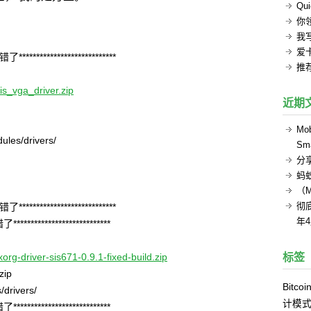
Q
你
我
爱
****************************
推
is_vga_driver.zip
近期
Mob
ules/drivers/
Sma
分
蚂
（
彻底
****************************
年
**************************
org-driver-sis671-0.9.1-fixed-build.zip
标签
zip
Bitcoi
/drivers/
计模
**************************