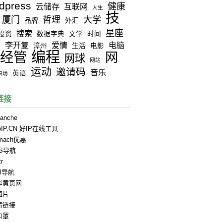
dpress
健康
云储存
互联网
人生
技
厦门
哲理
大学
品牌
外汇
星座
搜索
投资
数据字典
文学
时间
李开复
爱情
电脑
器
漳州
生活
电影
编程
经管
网
网球
网站
运动
邀请码
音乐
英语
职场
链接
anche
oIP.CN 好IP在线工具
rmach优惠
PS导航
tr
II导航
华黄页网
图片
情链接
口罩