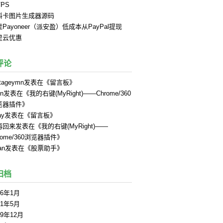
PS
料卡图片生成器源码
Payoneer（派安盈）低成本从PayPal提现
里云优惠
评论
tageymn
发表在《
留言板
》
in
发表在《
我的右键(MyRight)——Chrome/360
览器插件
》
ay
发表在《
留言板
》
再回来
发表在《
我的右键(MyRight)——
rome/360浏览器插件
》
an
发表在《
股票助手
》
归档
26年1月
21年5月
19年12月