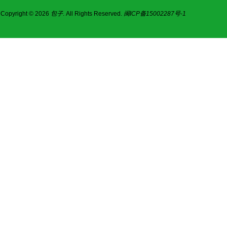
Copyright © 2026
包子
. All Rights Reserved.
闽ICP备15002287号-1