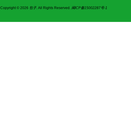
Copyright © 2026
包子
. All Rights Reserved.
闽ICP备15002287号-1