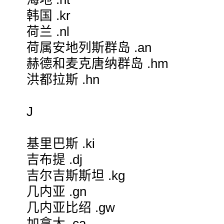
韩国 .kr
荷兰 .nl
荷属安地列斯群岛 .an
赫德和麦克唐纳群岛 .hm
洪都拉斯 .hn
J
基里巴斯 .ki
吉布提 .dj
吉尔吉斯斯坦 .kg
几内亚 .gn
几内亚比绍 .gw
加拿大 .ca