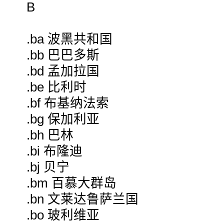
B
.ba 波黑共和国
.bb 巴巴多斯
.bd 孟加拉国
.be 比利时
.bf 布基纳法索
.bg 保加利亚
.bh 巴林
.bi 布隆迪
.bj 贝宁
.bm 百慕大群岛
.bn 文莱达鲁萨兰国
.bo 玻利维亚