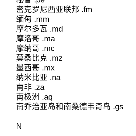
密克罗尼西亚联邦 .fm
缅甸 .mm
摩尔多瓦 .md
摩洛哥 .ma
摩纳哥 .mc
莫桑比克 .mz
墨西哥 .mx
纳米比亚 .na
南非 .za
南极洲 .aq
南乔治亚岛和南桑德韦奇岛 .gs
N