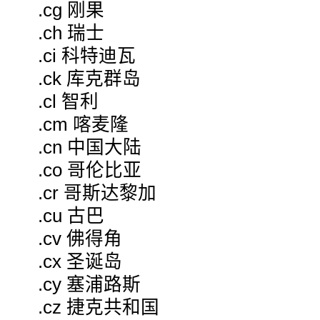
.cg 刚果
.ch 瑞士
.ci 科特迪瓦
.ck 库克群岛
.cl 智利
.cm 喀麦隆
.cn 中国大陆
.co 哥伦比亚
.cr 哥斯达黎加
.cu 古巴
.cv 佛得角
.cx 圣诞岛
.cy 塞浦路斯
.cz 捷克共和国