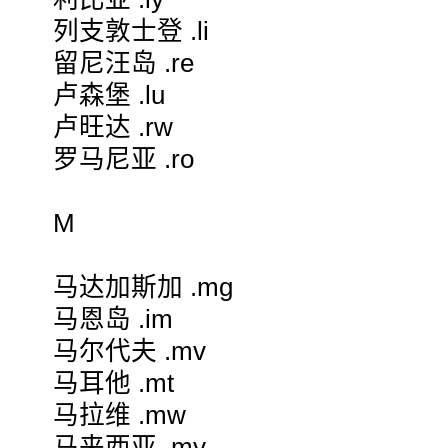
列支敦士登 .li
留尼汪岛 .re
卢森堡 .lu
卢旺达 .rw
罗马尼亚 .ro
M
马达加斯加 .mg
马恩岛 .im
马尔代夫 .mv
马耳他 .mt
马拉维 .mw
马来西亚 .my