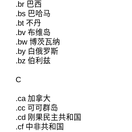
.br 巴西
.bs 巴哈马
.bt 不丹
.bv 布维岛
.bw 博茨瓦纳
.by 白俄罗斯
.bz 伯利兹
C
.ca 加拿大
.cc 可可群岛
.cd 刚果民主共和国
.cf 中非共和国