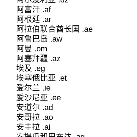
阿富汗 .af
阿根廷 .ar
阿拉伯联合酋长国 .ae
阿鲁巴岛 .aw
阿曼 .om
阿塞拜疆 .az
埃及 .eg
埃塞俄比亚 .et
爱尔兰 .ie
爱沙尼亚 .ee
安道尔 .ad
安哥拉 .ao
安圭拉 .ai
安提瓜和巴布达 .ag