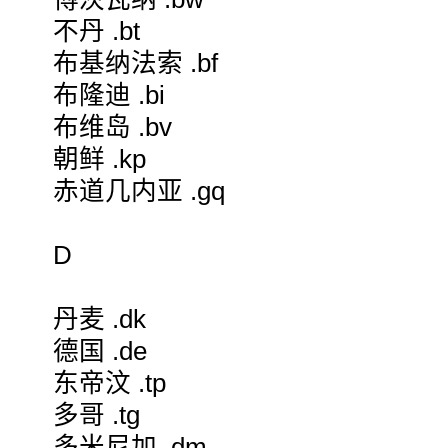
不丹 .bt
布基纳法索 .bf
布隆迪 .bi
布维岛 .bv
朝鲜 .kp
赤道几内亚 .gq
D
丹麦 .dk
德国 .de
东帝汶 .tp
多哥 .tg
多米尼加 .dm