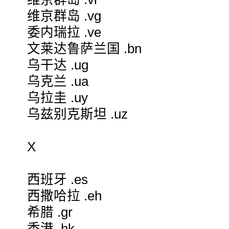
维京群岛 .vg
委内瑞拉 .ve
文莱达鲁萨兰国 .bn
乌干达 .ug
乌克兰 .ua
乌拉圭 .uy
乌兹别克斯坦 .uz
X
西班牙 .es
西撒哈拉 .eh
希腊 .gr
香港 .hk