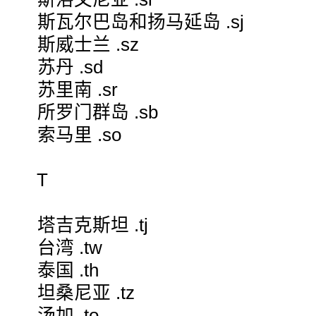
斯瓦尔巴岛和扬马延岛 .sj
斯威士兰 .sz
苏丹 .sd
苏里南 .sr
所罗门群岛 .sb
索马里 .so
T
塔吉克斯坦 .tj
台湾 .tw
泰国 .th
坦桑尼亚 .tz
汤加 .to