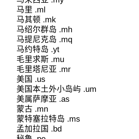
马里 .ml
马其顿 .mk
马绍尔群岛 .mh
马提尼克岛 .mq
马约特岛 .yt
毛里求斯 .mu
毛里塔尼亚 .mr
美国 .us
美国本土外小岛屿 .um
美属萨摩亚 .as
蒙古 .mn
蒙特塞拉特岛 .ms
孟加拉国 .bd
秘鲁 .pe