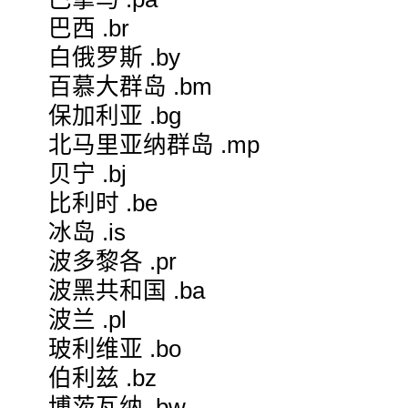
巴西 .br
白俄罗斯 .by
百慕大群岛 .bm
保加利亚 .bg
北马里亚纳群岛 .mp
贝宁 .bj
比利时 .be
冰岛 .is
波多黎各 .pr
波黑共和国 .ba
波兰 .pl
玻利维亚 .bo
伯利兹 .bz
博茨瓦纳 .bw