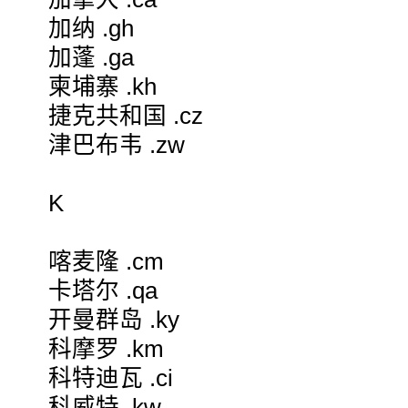
加纳 .gh
加蓬 .ga
柬埔寨 .kh
捷克共和国 .cz
津巴布韦 .zw
K
喀麦隆 .cm
卡塔尔 .qa
开曼群岛 .ky
科摩罗 .km
科特迪瓦 .ci
科威特 .kw