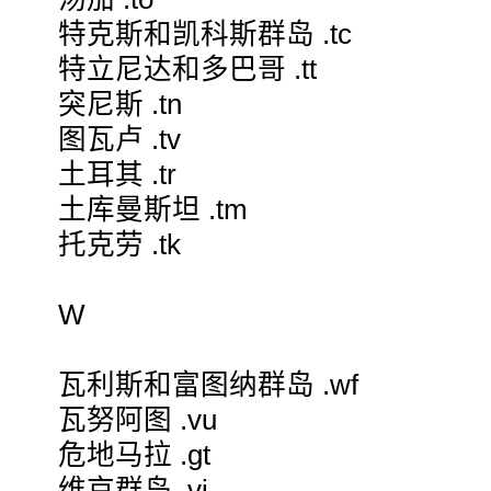
特克斯和凯科斯群岛 .tc
特立尼达和多巴哥 .tt
突尼斯 .tn
图瓦卢 .tv
土耳其 .tr
土库曼斯坦 .tm
托克劳 .tk
W
瓦利斯和富图纳群岛 .wf
瓦努阿图 .vu
危地马拉 .gt
维京群岛 .vi