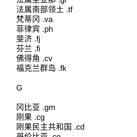
法属南部领土 .tf
梵蒂冈 .va
菲律宾 .ph
斐济 .fj
芬兰 .fi
佛得角 .cv
福克兰群岛 .fk
G
冈比亚 .gm
刚果 .cg
刚果民主共和国 .cd
哥伦比亚 .co