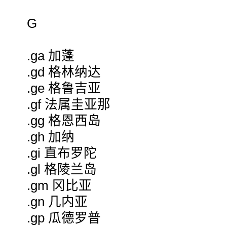
G
.ga 加蓬
.gd 格林纳达
.ge 格鲁吉亚
.gf 法属圭亚那
.gg 格恩西岛
.gh 加纳
.gi 直布罗陀
.gl 格陵兰岛
.gm 冈比亚
.gn 几内亚
.gp 瓜德罗普