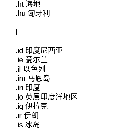
.ht 海地
.hu 匈牙利
I
.id 印度尼西亚
.ie 爱尔兰
.il 以色列
.im 马恩岛
.in 印度
.io 英属印度洋地区
.iq 伊拉克
.ir 伊朗
.is 冰岛