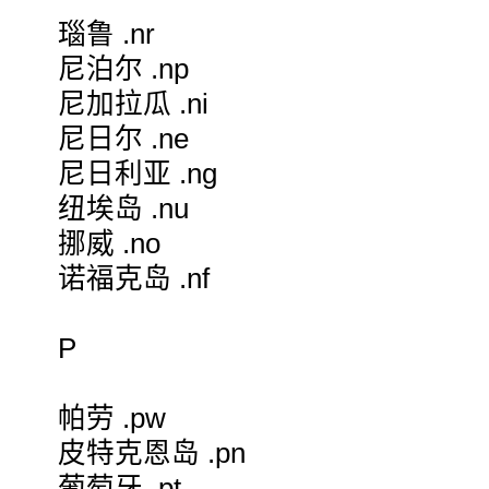
瑙鲁 .nr
尼泊尔 .np
尼加拉瓜 .ni
尼日尔 .ne
尼日利亚 .ng
纽埃岛 .nu
挪威 .no
诺福克岛 .nf
P
帕劳 .pw
皮特克恩岛 .pn
葡萄牙 .pt