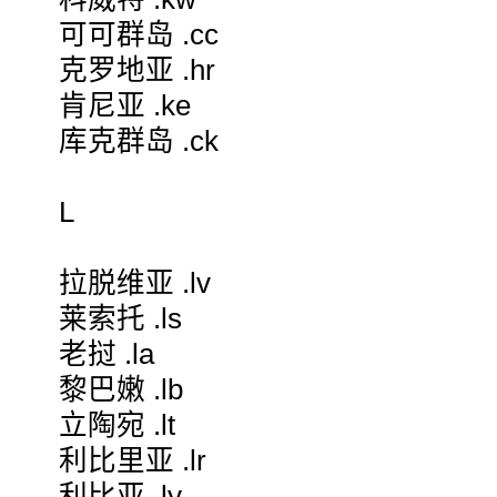
可可群岛 .cc
克罗地亚 .hr
肯尼亚 .ke
库克群岛 .ck
L
拉脱维亚 .lv
莱索托 .ls
老挝 .la
黎巴嫩 .lb
立陶宛 .lt
利比里亚 .lr
利比亚 .ly