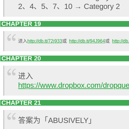
2、4、5、7、10 → Category 2
CHAPTER 19
进入
http://db.tt/72j933
或
http://db.tt/94J964
或
http://d
CHAPTER 20
进入
https://www.dropbox.com/dropque
CHAPTER 21
答案为「ABUSIVELY」