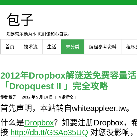
包子
知足常乐勤为本,忍耐谦和心自宽。
首页
技术流
生活
未分类
编程参考资料
程序
2012年Dropbox解谜送免费容量
「Dropquest II 」完全攻略
作者 包子
2012 年 5 月 14 日
4 条评论
首先声明，本站转自whiteappleer.tw。
什么是
Dropbox
？如要注册Dropbox
接
http://db.tt/GSAo35UQ
对您没影响，