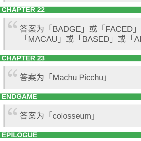
CHAPTER 22
答案为「BADGE」或「FACED
「MACAU」或「BASED」或「A
CHAPTER 23
答案为「Machu Picchu」
ENDGAME
答案为「colosseum」
EPILOGUE