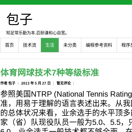
包子
知足常乐勤为本,忍耐谦和心自宽。
首页
技术流
生活
未分类
编程参考资料
程序
体育网球技术7种等级标准
作者 包子
2013 年 5 月 27 日
暂无评论
参照美国NTRP (National Tennis Rating
准，用易于理解的语言表述出来。从我
的总体状况来看，业余选手的水平顶多能
家（省）队现役队员一般为5.0、5.5
6.0。业余选手一般技术都不够全面，