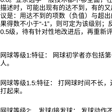
描述时，可能出现有的达不到，有的又
议是：用达不到的项数（负值）与超出
果得数不小于“-1”，则可定为该级别
0.5级，待有针对性地改进后，再重新
网球等级1:特征： 网球初学者亦包括
人。
网球等级1.5:特征： 打网球时间不长
打起来。
网球等级2: 发球/接发球： 发球动作