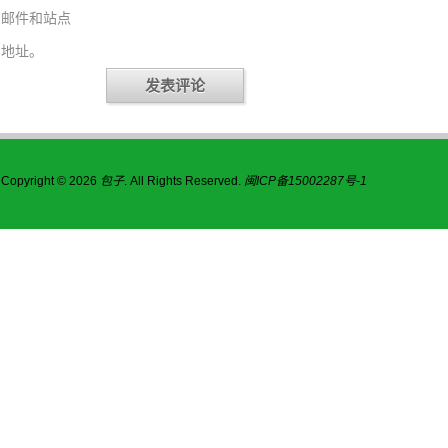
邮件和站点
地址。
Copyright © 2026
包子
. All Rights Reserved.
闽ICP备15002287号-1