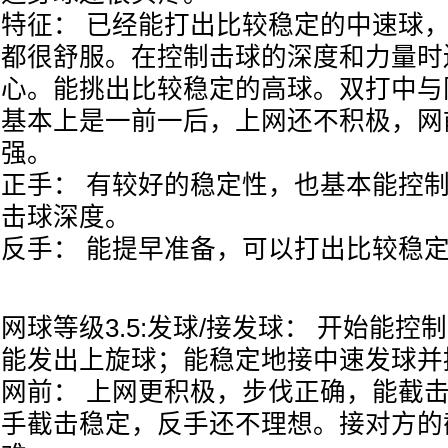
特征： 已经能打出比较稳定的中速球
都很舒服。在控制击球的深度和力量时
心。能挑出比较稳定的高球。双打中与
基本上是一前一后，上网还不积极，网
强。
正手： 有较好的稳定性，也基本能控
击球深度。
反手： 能提早准备，可以打出比较稳
网球等级3.5:发球/接发球： 开始能
能发出上旋球；能稳定地接中速发球并
网前： 上网更积极，步伐正确，能截
手截击稳定，反手还不理想。接对方的