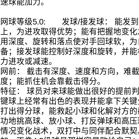
速球能加力。
网球等级5.0: 发球/接发球： 能发
上，为进攻取得优势；能有把握地变化
用深度、旋转和落点使对手回球软，为
备；接发球能控制好深度和旋转，并能
力进攻或减速。
网前： 截击有深度、速度和方向，难
度；能抓住机会靠截击得分。
特征： 球员对来球能做出很好的提前
键球上经常有出色的表现并能拿下关键
打出得分球，能救起小球和化解对方的
功地挑高球、放小球、打反弹球和高压
情况变化战术，双打中与同伴配合默契