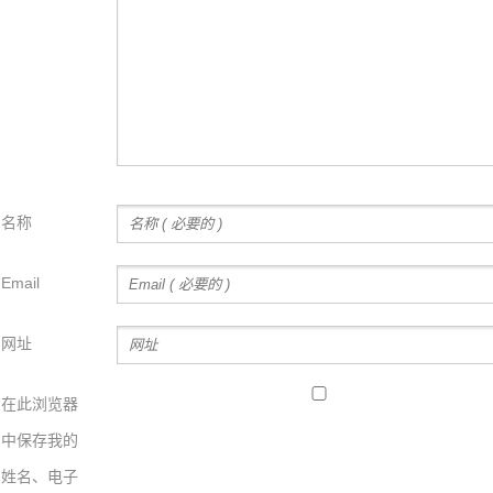
名称
Email
网址
在此浏览器
中保存我的
姓名、电子