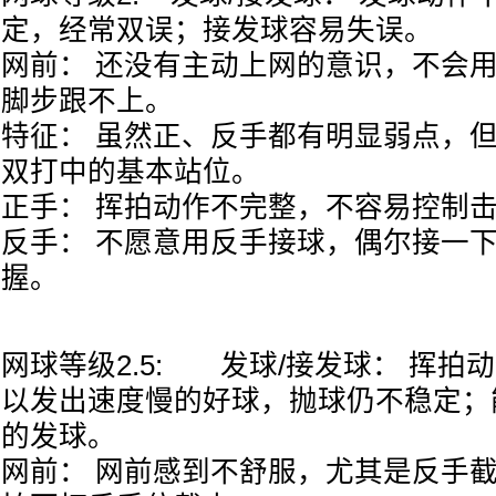
定，经常双误；接发球容易失误。
网前： 还没有主动上网的意识，不会
脚步跟不上。
特征： 虽然正、反手都有明显弱点，
双打中的基本站位。
正手： 挥拍动作不完整，不容易控制
反手： 不愿意用反手接球，偶尔接一
握。
网球等级2.5: 发球/接发球： 挥拍
以发出速度慢的好球，抛球仍不稳定；
的发球。
网前： 网前感到不舒服，尤其是反手