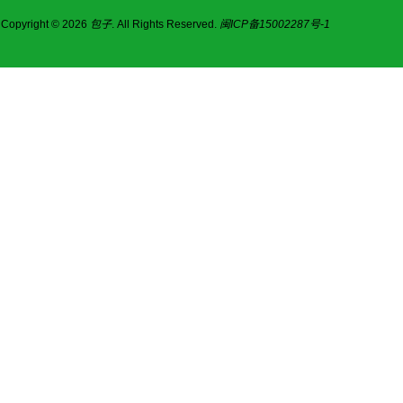
Copyright © 2026
包子
. All Rights Reserved.
闽ICP备15002287号-1