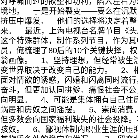
对呼啸而过的欲望和功利，陷入左右为
境地。 于是开始裂变——要么在沉默
挤压中爆发。 他们的选择将决定着整
来。 最近，上海电视台名牌节目《头
这个特殊群体，制作系列节目，作为其
员，俺梳理了80后的10个关键抉择，
翁画像。 1、坚持理想，但经常被生
变世界取决于改变自己的能力。 2、
面对情欲的诱惑，闪婚和闪离同时流行
奋斗，但更加认同拼爹。痛恨社会不公
向明显。 4、可能是集体拥有自己住
蜗居和房奴之间摇摆。 5、崇尚消费
但多数会向国家福利缺失的社会投降。
孩奴。 6、鄙视体制内职业生涯的压