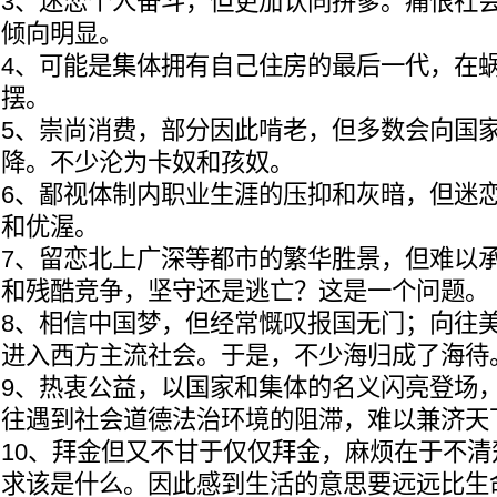
3、迷恋个人奋斗，但更加认同拼爹。痛恨社
倾向明显。
4、可能是集体拥有自己住房的最后一代，在
摆。
5、崇尚消费，部分因此啃老，但多数会向国
降。不少沦为卡奴和孩奴。
6、鄙视体制内职业生涯的压抑和灰暗，但迷
和优渥。
7、留恋北上广深等都市的繁华胜景，但难以
和残酷竞争，坚守还是逃亡？这是一个问题。
8、相信中国梦，但经常慨叹报国无门；向往
进入西方主流社会。于是，不少海归成了海待
9、热衷公益，以国家和集体的名义闪亮登场
往遇到社会道德法治环境的阻滞，难以兼济天
10、拜金但又不甘于仅仅拜金，麻烦在于不
求该是什么。因此感到生活的意思要远远比生