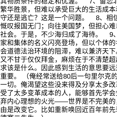
其物质条件的稳定和优渥。 7、留恋
繁华胜景，但难以承受巨大的生活成本
守还是逃亡？这是一个问题。 8、相
慨叹报国无门；向往美国梦，但担心难
社会。于是，不少海归成了海待。 9
家和集体的名义闪亮登场，但以个体的
会道德法治环境的阻滞，难以兼济天下
又不甘于仅仅拜金，麻烦在于不清楚超
求该是什么。因此感到生活的意思要远
重要。 （俺经常送给80后一句里尔克
一切。俺渴望这些没来得及分享太多改
受了太多变革成本的人，能够首先学会
弃内心理想的火光——世界是不完美的
由是改变它。比如重新唤回近百年前先