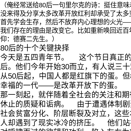
（俺经常送给80后一句里尔克的诗：挺住意
没来得及分享太多改革开放红利却承受了太多
首先学会生存，然后不放弃内心理想的火光—
我们存在的理由是改变它。比如重新唤回近百
仰：德赛二先生。）
80后的十个关键抉择
今天是五四青年节。 这个节日真正的
后。他们今年开始30而立，有人说三
从50后起，中国人都是红旗下的蛋。但
幸福的一代——是改革开放下的蛋。
那一刻起，就伴随着全社会的关注和期
休止的质疑和诟病。 由于遭遇体制剧
社会贫富分化、阶层断裂及对立，这些
人却遇到了现实冰冷的挤压。 他们站