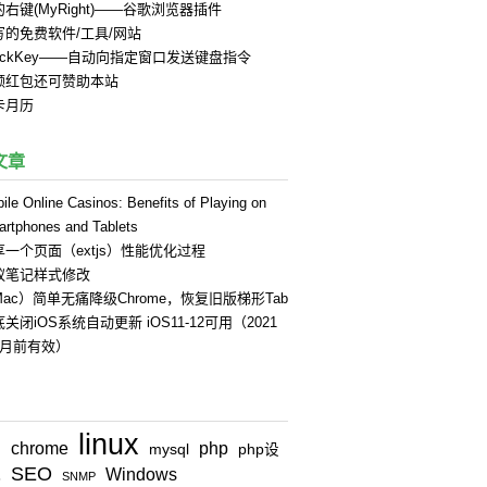
右键(MyRight)——谷歌浏览器插件
写的免费软件/工具/网站
uickKey——自动向指定窗口发送键盘指令
领红包还可赞助本站
卡月历
文章
ile Online Casinos: Benefits of Playing on
rtphones and Tablets
享一个页面（extjs）性能优化过程
蚁笔记样式修改
Mac）简单无痛降级Chrome，恢复旧版梯形Tab
关闭iOS系统自动更新 iOS11-12可用（2021
4月前有效）
linux
chrome
php
n
mysql
php设
SEO
Windows
式
SNMP