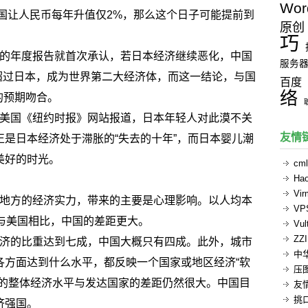
Wor
中国让人民币每年升值仅2%，那么这个日子可能提前到
原创
巧
的年度报告就首次承认，若日本经济继续恶化，中国
服务
年超过日本，成为世界第二大经济体，而这一结论，与国
百度
络
出的预期吻合。
美国《纽约时报》网站报道，日本年轻人对此漠不关
友情
是日本经济处于滞胀的“失去的十年”，而日本婴儿潮
美好的时光。
cml
Ha
Vi
地方的经济实力，带来的主要是心理影响。以人均本
V
与美国相比，中国的差距更大。
Vul
ZZ
济的比重达到七成，中国大概只有四成。此外，城市
中
各方面达到什么水平，都反映一个国家或地区经济“软
压
国的整体经济水平与发达国家的差距仍然很大。中国目
友
挑
济强国。