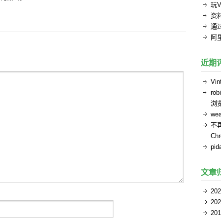
玩V
资
通过
阿
近期
Vin
rob
浏
we
不
Ch
pid
文章
20
20
20