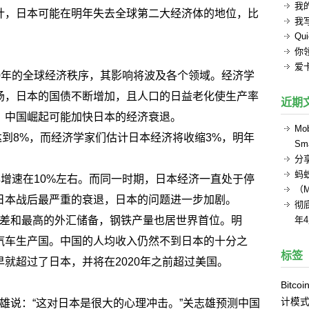
我的
计，日本可能在明年失去全球第二大经济体的地位，比
我
Q
你
爱
0年的全球经济秩序，其影响将波及各个领域。经济学
场，日本的国债不断增加，且人口的日益老化使生产率
近期
，中国崛起可能加快日本的经济衰退。
Mob
达到8%，而经济学家们估计日本经济将收缩3%，明年
Sma
分
蚂
增速在10%左右。而同一时期，日本经济一直处于停
（
日本战后最严重的衰退，日本的问题进一步加剧。
彻底
差和最高的外汇储备，钢铁产量也居世界首位。明
年
汽车生产国。中国的人均收入仍然不到日本的十分之
标签
就超过了日本，并将在2020年之前超过美国。
Bitcoi
计模
雄说：“这对日本是很大的心理冲击。”关志雄预测中国