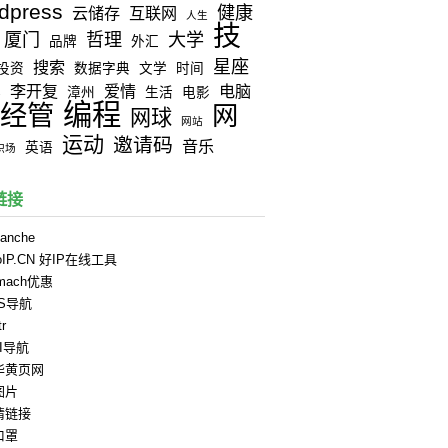
dpress
健康
云储存
互联网
人生
技
厦门
哲理
大学
品牌
外汇
星座
搜索
投资
数据字典
文学
时间
李开复
爱情
电脑
器
漳州
生活
电影
编程
经管
网
网球
网站
运动
邀请码
音乐
英语
职场
链接
anche
oIP.CN 好IP在线工具
rmach优惠
PS导航
tr
II导航
华黄页网
图片
情链接
口罩