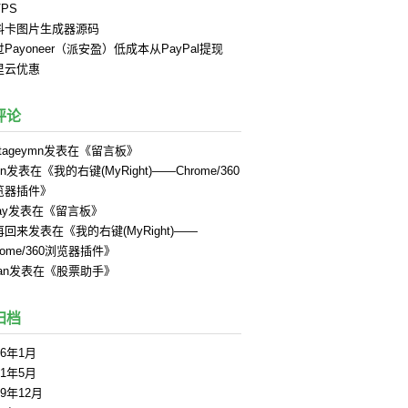
PS
料卡图片生成器源码
Payoneer（派安盈）低成本从PayPal提现
里云优惠
评论
tageymn
发表在《
留言板
》
in
发表在《
我的右键(MyRight)——Chrome/360
览器插件
》
ay
发表在《
留言板
》
再回来
发表在《
我的右键(MyRight)——
rome/360浏览器插件
》
an
发表在《
股票助手
》
归档
26年1月
21年5月
19年12月