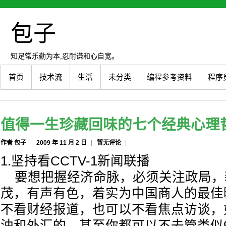
包子
知足常乐勤为本,忍耐谦和心自宽。
首页
技术流
生活
未分类
编程参考资料
程序
值得一生珍藏回味的七个经典心理
作者 包子
2009 年 11 月 2 日
暂无评论
1.坚持看CCTV-1新闻联播
要想把握经济命脉，必须关注政局，
茂，有声有色，着实为中国商人的最佳
不看财经报道，也可以不看焦点访谈，
油和外汇的，甚至你都可以不去管类似9