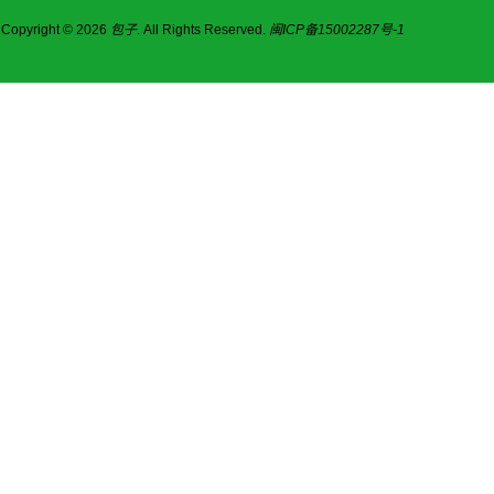
Copyright © 2026
包子
. All Rights Reserved.
闽ICP备15002287号-1