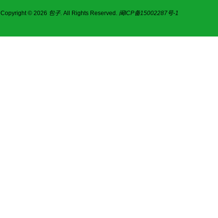
Copyright © 2026
包子
. All Rights Reserved.
闽ICP备15002287号-1