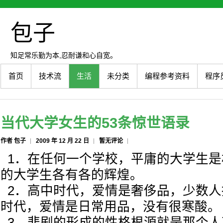
包子
知足常乐勤为本,忍耐谦和心自宽。
首页
技术流
生活
未分类
编程参考资料
程序
当代大学女生的53条惊世语录
作者 包子
2009 年 12 月 22 日
暂无评论
1．在任何一个学校，平庸的大学生是
的大学生各有各的辉煌。
2．高中时代，爱情是奢侈品，少数人
时代，爱情是日常用品，没有很寒酸。
3．悲剧的形成的性格根源就是那个人