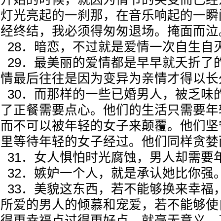
灯光亮起的一刹那，在音乐响起的一瞬
经终结，我必须得匆匆退场。掩面而泣
28．暗恋，不过就是爱情一次自生自
29．最美丽的爱情都是早早就夭折了
情最后往往是因为变异为亲情才得以长
30．而那样的一些已婚男人，被乏味
了正餐需要点心。他们的生活只需要年
而不可以被年轻的女子来颠覆。他们坚
里等待年轻的女子经过。他们同样贪婪
31．女人惧怕时光腐蚀，男人却需要
32．嫉妒一个人，就是承认她比你强
33．美貌这东西，若不能够换来幸福
所爱的男人的倾慕和宠爱，若不能够使
得更幸福点过得更好点，就毫无意义，