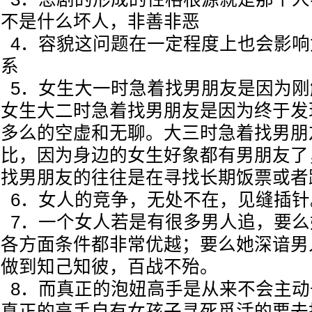
不是什么坏人，非善非恶
4．容貌这问题在一定程度上也会影响
系
5．女生大一时急着找男朋友是因为刚
女生大二时急着找男朋友是因为终于发
多么的空虚和无聊。大三时急着找男朋
比，因为身边的女生好象都有男朋友了
找男朋友的往往是在寻找长期饭票或者
6．女人的竞争，无处不在，见缝插针
7．一个女人若是有很多男人追，要么
各方面条件都非常优越；要么她深谙男
做到知己知彼，百战不殆。
8．而真正的泡妞高手是从来不会主动
真正的高手自有女孩子寻死觅活的要去