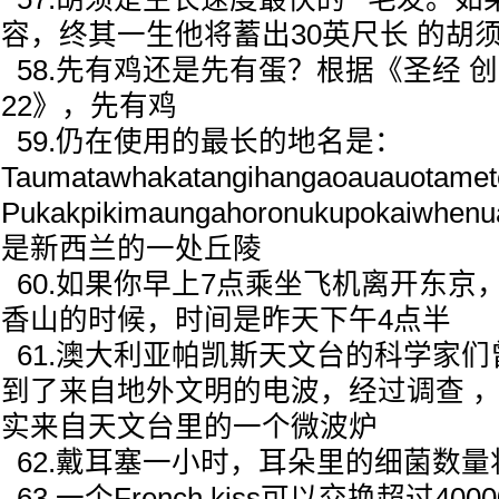
容，终其一生他将蓄出30英尺长 的胡
58.先有鸡还是先有蛋？根据《圣经 创世纪
22》，先有鸡
59.仍在使用的最长的地名是：
Taumatawhakatangihangaoauauotamete
Pukakpikimaungahoronukupokaiwhen
是新西兰的一处丘陵
60.如果你早上7点乘坐飞机离开东京
香山的时候，时间是昨天下午4点半
61.澳大利亚帕凯斯天文台的科学家
到了来自地外文明的电波，经过调查 
实来自天文台里的一个微波炉
62.戴耳塞一小时，耳朵里的细菌数量
63.一个French kiss可以交换超过40