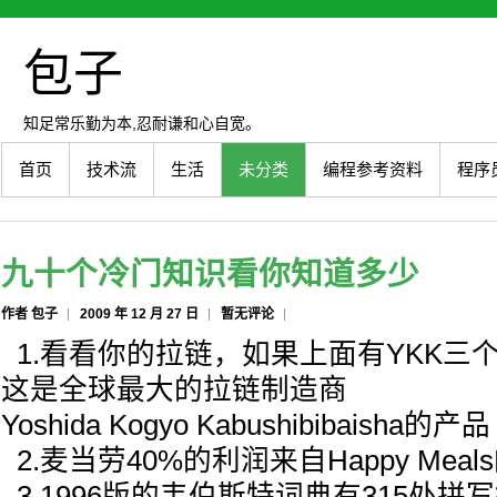
包子
知足常乐勤为本,忍耐谦和心自宽。
首页
技术流
生活
未分类
编程参考资料
程序
九十个冷门知识看你知道多少
作者 包子
2009 年 12 月 27 日
暂无评论
1.看看你的拉链，如果上面有YKK三
这是全球最大的拉链制造商
Yoshida Kogyo Kabushibibaisha的产品
2.麦当劳40%的利润来自Happy Meal
3.1996版的韦伯斯特词典有315处拼