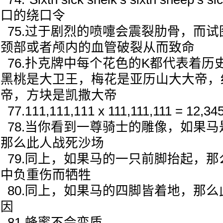
口的绕口令
75.过于剧烈的喷嚏会震裂肋骨，而
颈部或者颅内的血管破裂从而致命
76.扑克牌中每个花色的K都代表着历
黑桃是大卫王，梅花是亚历山大大帝，
帝，方块是凯撒大帝
77.111,111,111 x 111,111,111 = 12,34
78.当你看到一尊骑士的雕像，如果
那么此人战死沙场
79.同上，如果马的一只前脚抬起，
中负重伤而牺牲
80.同上，如果马的四脚皆着地，那
因
81.蜂蜜不会变质