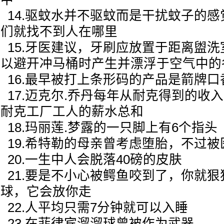
14.驱蚊水并不驱蚊而是干扰蚊子的
们就找不到人在哪里
15.牙医建议，牙刷应放置于距离盥洗
以避开冲马桶时产生并漂浮于空气中的
16.最早被打上条形码的产品是箭牌口
17.迈克尔.乔丹每年从耐克得到的收
耐克工厂工人的薪水总和
18.玛丽莲.梦露的一只脚上有6个指头
19.希特勒的母亲曾考虑堕胎，不过被
20.一生中人会脱落40磅的皮肤
21.要是不小心被鳄鱼咬到了，你就狠
球，它会放你走
22.人平均只需7分钟就可以入睡
23.在菲律宾溜溜球曾被作为武器