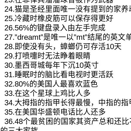
24.猫是圣经里面唯一没有提到的家养
25.冷藏时橡皮筋可以保存得更好
26.56%的键盘录入由左手完成
27.”dreamt”是唯一以”mt”结尾的英文
28.即使没有头，蟑螂仍可存活10天
29.打喷嚏时无法睁着眼睛
30.墨西哥城每年下沉10英寸
31.睡眠时的脑比看电视时更活跃
32.80%的美国人最喜欢蓝色
33.在这个星球上鸡比人多
34.大拇指的指甲长得最慢，中指的指
35.在美国华盛顿电话比人还多
36.48个最贫困的国家其资产总和还
的三大家族