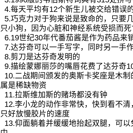
4.每天平均有12个新生儿被交给错误
5.巧克力对于狗来说是致命的，只要
只小狗，因为心脏和神经系统受损而死
6.19世纪30年代番茄酱是作为药品来
7.达芬奇可以一手写字，同时另一手
8.剪刀是达芬奇发明的
9.描绘蒙娜丽莎的嘴唇花费了达芬奇1
10.二战期间颁发的奥斯卡奖座是木
属是稀缺物资
11.拉斯维加斯的赌场都没有钟
12.李小龙的动作非常快，快到看不
只好放慢胶片的速度
13.仰面躺着并缓缓地抬起双腿，可
中