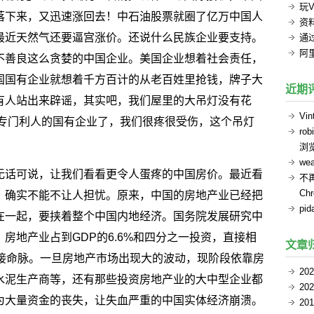
玩V
落下来，又迅速涨回去！中石油股票就圈了亿万中国人
资
最近天然气还要逼宫涨价。还说什么民族企业要支持。
通过
阿
不善良这么贪婪的中国企业。美国企业想着社会责任，
国国有企业就想着千方百计的从老百姓里抢钱，牌子大
近期
有人站出来辟谣，其实吧，我们屋里的大吊灯没有花
Vin
，专门利人的国有企业了，我们很疼很受伤，这个吊灯
rob
浏
we
无话可说，让我们看看更令人蛋疼的中国房价。最近看
不
Ch
，确实不能不让人担忧。原来，中国的房地产业已经把
pid
在一起，要挟着整个中国内地经济。国务院发展研究中
房地产业占到GDP的6.6%和四分之一投资，直接相
文章
直接命脉。一旦房地产市场出现大的波动，现阶段依靠房
20
水泥生产商等，还有那些投资房地产业的大中型企业都
20
为大量资金的丧失，让失血严重的中国实体经济崩溃。
20