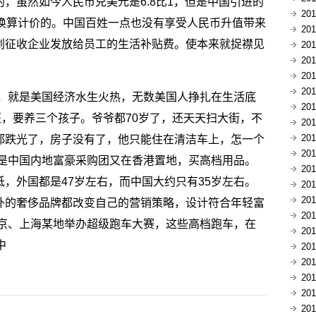
，虽然如今人民币兑美元是6.8比1，但是中国引进的
20
1换算计价的。中国百姓一点也没有享受人民币升值带来
20
划征收企业发放给员工的生活补贴费。使本来就捉襟见
20
20
20
20
内，就是美国经济水生火热，无数美国人挣扎在生活底
20
班，要养三个孩子。爷爷都70岁了，还天天扫大街，不
20
20
都跌光了，房子没有了，他只能住在清洁车上，怎一个
20
就是中国内地富豪采购团又在香港置地，买高档用品。
20
，外国都是47岁左右，而中国大约只有35岁左右。
20
20
外的奢侈品牌都改变自己的营销策略，设计符合年轻富
20
北京、上海某地举办超级跑车大赛，这些高档跑车，在
20
中
20
20
20
20
20