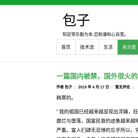
包子
知足常乐勤为本,忍耐谦和心自宽。
首页
技术流
生活
未分类
一篇国内被禁，国外很火的
作者 包子
2010 年 4 月 17 日
暂无评论
韩寒的。
“ 我的祖国已经越来越显现出浮躁，
糜烂与堕落，国富民衰的迹象越来越
严重。富人们肆无忌惮的忘乎所以，