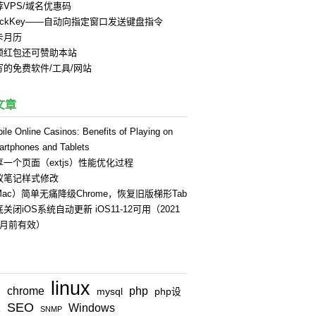
荐VPS/域名优惠码
uickKey——自动向指定窗口发送键盘指令
卡月历
领红包还可赞助本站
写的免费软件/工具/网站
文章
ile Online Casinos: Benefits of Playing on
rtphones and Tablets
享一个页面（extjs）性能优化过程
蚁笔记样式修改
Mac）简单无痛降级Chrome，恢复旧版梯形Tab
关闭iOS系统自动更新 iOS11-12可用（2021
4月前有效）
linux
chrome
php
n
mysql
php设
SEO
Windows
式
SNMP