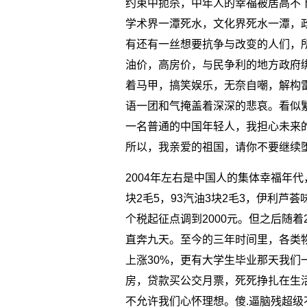
约束中扼杀，中年人的幸福被居高不
学术界一潭死水，文化界死水一潭，
有还有一丝想要抗争与改变的人们，
油价，高房价，与民争利的地方政府
着马甲，搞笑娱乐，无奈自嘲，解构
语一团和气掩盖着深深的悲哀。看似
一名普通的中国年轻人，我担心未来
所以，我亲爱的祖国，请你不要继续
2004年左右是中国人的集体幸福年
块2毛5，93汽油3块2毛3，伊利芦
个税起征点调到2000元。但之后随着
直奔九天。至今的三年时间里，各类
上涨30%，更有大学生毕业那天我们
房，贷款买公交月票，死死挣扎在生
不允许我们心怀理想。傻.逼脑残超