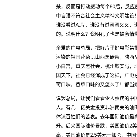
杀，反而是打动感动每个80后，反
中言语不符合社会主义精神文明建设
谁没看过A.片，谁没有过圈圈叉叉，
的。说明什么？说明孔子也是被激情燃烧
亲爱的广电总局，把好片子好电影禁
污染的祖国花朵…山西黑砖窑，陕西
小白宫，重庆黑社会，杭州欺实马，
国天下，社会已经浑成了这样，广电总
莓口味，香草口味的又怎么了！都当
说罢总局，让我们看看令人蛋疼的中
人。有几十亿美金投资非洲南美的油
体谅百姓们的苦衷。去年国际油价最
升。后来国际油价暴跌，美国油价2
高，美国油价是2.5美元一加仑，中