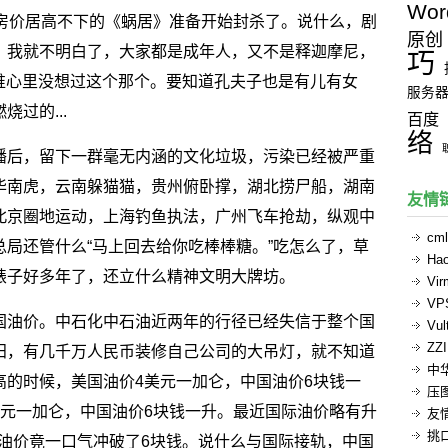
Wor
应房价居高不下的《蜗居》准备开始封杀了。说什么，剧
原创
！我就不明白了，大家都是成年人，又不是释迦摩尼，
巧
谁心里没想过这个那个。要知道孔夫子也是有儿有女
服务
过的...
百度
络
播后，留下一群毫无内涵的文化垃圾，污染已经被严重
华南虎，云南躲猫猫，贵州俯卧撑，湖北捞尸船，湖南
友情
北京圈地运动，上海钓鱼执法，广州飞车抢劫，纵观中
cml
局还管什么“马上回去给你吃棒棒糖。”吃怎么了，草
Ha
婊子好多年了，还立什么精神文明大牌坊。
Vi
V
国油价。中石化中石油近两年的行径已经失信于整个国
Vul
ZZ
田，有几千万人民币装修自己公司的大吊灯，就不知道
中
高的时候，美国油价4美元一加仑，中国油价6块钱一
压
美元一加仑，中国油价6块钱一升。最近国际油价略有升
友
挑
国油价竟一口气冲破了6块钱。说什么与国际接轨，中国