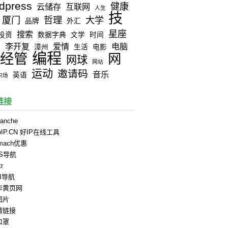
dpress
健康
云储存
互联网
人生
技
厦门
哲理
大学
品牌
外汇
星座
搜索
投资
数据字典
文学
时间
李开复
爱情
电脑
器
漳州
生活
电影
编程
经管
网
网球
网站
运动
邀请码
音乐
英语
职场
链接
anche
oIP.CN 好IP在线工具
rmach优惠
PS导航
tr
II导航
华黄页网
图片
情链接
口罩