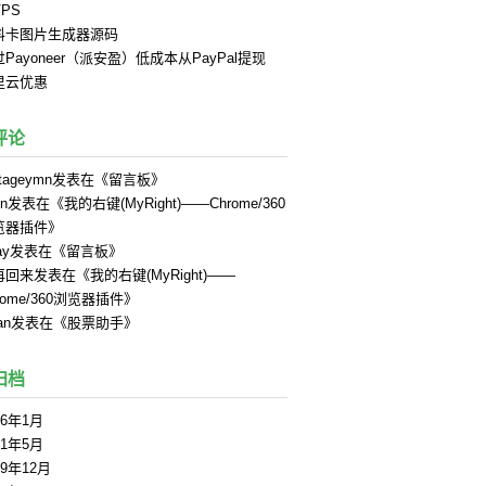
PS
料卡图片生成器源码
Payoneer（派安盈）低成本从PayPal提现
里云优惠
评论
tageymn
发表在《
留言板
》
in
发表在《
我的右键(MyRight)——Chrome/360
览器插件
》
ay
发表在《
留言板
》
再回来
发表在《
我的右键(MyRight)——
rome/360浏览器插件
》
an
发表在《
股票助手
》
归档
26年1月
21年5月
19年12月