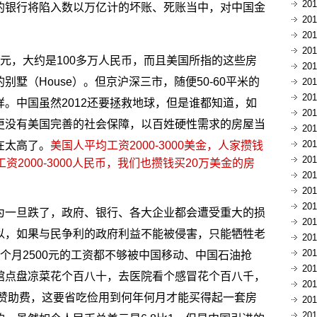
20
的银行将陷入数以万亿计的坏账、死账当中，对中国金
20
20
20
美元，大约是100多万人民币，而且美国所指的这些房
20
墅（House）。但京沪深三市，随便50-60平米的
20
20
。中国虽然2012还要拯救地球，但是谁都知道，如
20
更没有美国完善的社会保障，以百姓硬性需求的房屋当
20
20
在太高了。
美国人平均工资2000-3000美金，人家攒钱
20
2000-3000人民币，我们也攒钱买20万美金的房
20
。
20
20
为一旦跌了，政府、银行、各大企业都会遭受重大的损
20
以，如果与民争利的政府利益不能被侵害，只能牺牲老
20
20
个月2500元的工资都不够被中国移动、中国石油抢
20
馆点盘凉菜花个百八十，去医院看个感冒花个百八千，
20
的赞助费，这要省吃俭用到何年何月才能买得起一套房
20
20