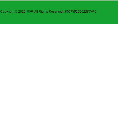
Copyright © 2026
包子
. All Rights Reserved.
闽ICP备15002287号-1