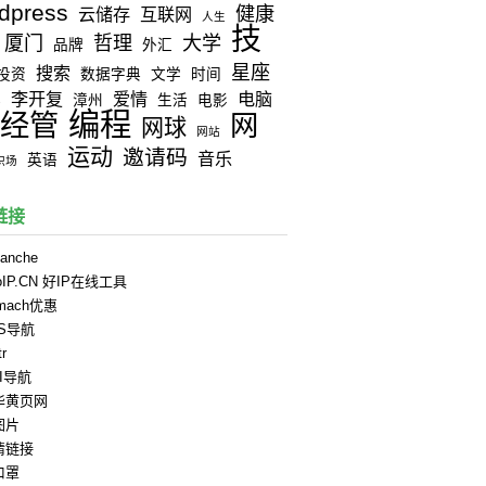
dpress
健康
云储存
互联网
人生
技
厦门
哲理
大学
品牌
外汇
星座
搜索
投资
数据字典
文学
时间
李开复
爱情
电脑
器
漳州
生活
电影
编程
经管
网
网球
网站
运动
邀请码
音乐
英语
职场
链接
anche
oIP.CN 好IP在线工具
rmach优惠
PS导航
tr
II导航
华黄页网
图片
情链接
口罩