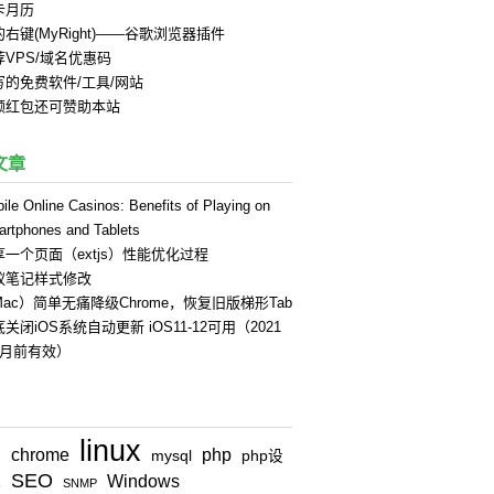
卡月历
右键(MyRight)——谷歌浏览器插件
荐VPS/域名优惠码
写的免费软件/工具/网站
领红包还可赞助本站
文章
ile Online Casinos: Benefits of Playing on
rtphones and Tablets
享一个页面（extjs）性能优化过程
蚁笔记样式修改
Mac）简单无痛降级Chrome，恢复旧版梯形Tab
关闭iOS系统自动更新 iOS11-12可用（2021
4月前有效）
linux
chrome
php
n
mysql
php设
SEO
Windows
式
SNMP