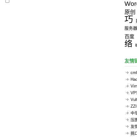
Wor
原创
巧
服务
百度
络
友情
cml
Ha
Vi
V
Vul
ZZ
中
压
友
挑