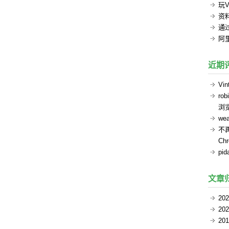
玩V
资
通过
阿
近期
Vin
rob
浏
we
不
Ch
pid
文章
20
20
20