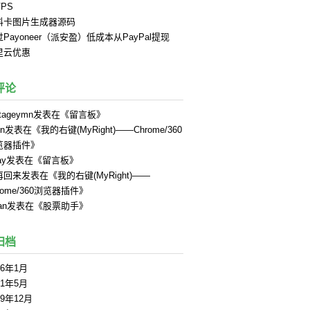
PS
料卡图片生成器源码
Payoneer（派安盈）低成本从PayPal提现
里云优惠
评论
tageymn
发表在《
留言板
》
in
发表在《
我的右键(MyRight)——Chrome/360
览器插件
》
ay
发表在《
留言板
》
再回来
发表在《
我的右键(MyRight)——
rome/360浏览器插件
》
an
发表在《
股票助手
》
归档
26年1月
21年5月
19年12月