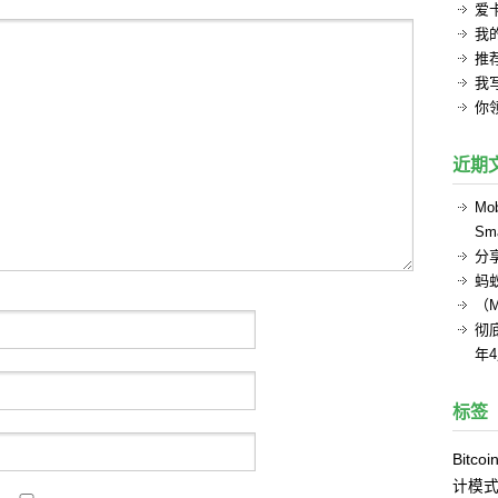
爱
我的
推
我
你
近期
Mob
Sma
分
蚂
（
彻底
年
标签
Bitcoi
计模