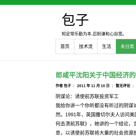
包子
知足常乐勤为本,忍耐谦和心自宽。
首页
技术流
生活
未分类
郎咸平沈阳关于中国经济的
作者 包子
2011 年 11 月 10 日
暂无评论
阴谋论：诱使前苏联投资军工
我给你讲一个你听都没有听过的阴谋
然。1991年，英国撒切尔夫人访问
何击溃前苏联》，她讲的一个结论，
息，以诱使前苏联将大量的社会资源