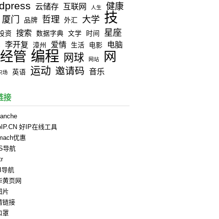
dpress
健康
云储存
互联网
人生
技
厦门
哲理
大学
品牌
外汇
星座
搜索
投资
数据字典
文学
时间
李开复
爱情
电脑
器
漳州
生活
电影
编程
经管
网
网球
网站
运动
邀请码
音乐
英语
职场
链接
anche
oIP.CN 好IP在线工具
rmach优惠
PS导航
tr
II导航
华黄页网
图片
情链接
口罩