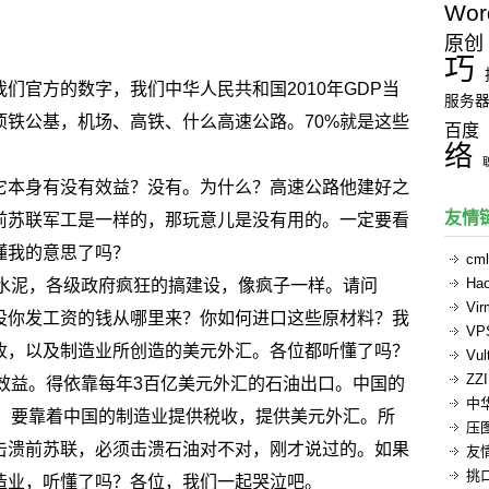
Wor
原创
巧
们官方的数字，我们中华人民共和国2010年GDP当
服务
项铁公基，机场、高铁、什么高速公路。70%就是这些
百度
络
它本身有没有效益？没有。为什么？高速公路他建好之
友情
前苏联军工是一样的，那玩意儿是没有用的。一定要看
懂我的意思了吗？
cml
Ha
是水泥，各级政府疯狂的搞建设，像疯子一样。请问
Vi
设你发工资的钱从哪里来？你如何进口这些原材料？我
V
收，以及制造业所创造的美元外汇。各位都听懂了吗？
Vul
ZZ
有效益。得依靠每年3百亿美元外汇的石油出口。中国的
中
益，要靠着中国的制造业提供税收，提供美元外汇。所
压
击溃前苏联，必须击溃石油对不对，刚才说过的。如果
友
挑
造业，听懂了吗？各位，我们一起哭泣吧。