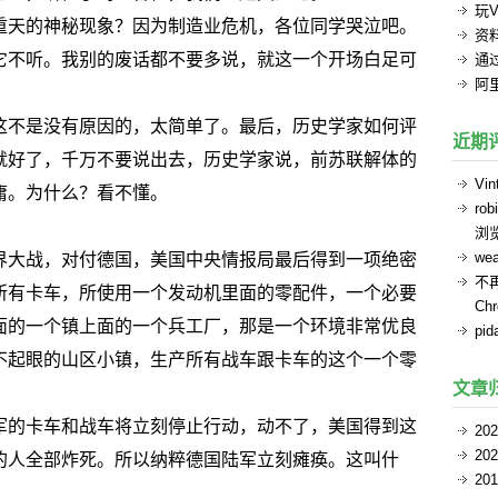
玩V
重天的神秘现象？因为制造业危机，各位同学哭泣吧。
资
它不听。我别的废话都不要多说，就这一个开场白足可
通过
阿
这不是没有原因的，太简单了。最后，历史学家如何评
近期
就好了，千万不要说出去，历史学家说，前苏联解体的
Vin
庸。为什么？看不懂。
rob
浏
we
界大战，对付德国，美国中央情报局最后得到一项绝密
不
所有卡车，所使用一个发动机里面的零配件，一个必要
Ch
面的一个镇上面的一个兵工厂，那是一个环境非常优良
pid
不起眼的山区小镇，生产所有战车跟卡车的这个一个零
文章
军的卡车和战车将立刻停止行动，动不了，美国得到这
20
20
的人全部炸死。所以纳粹德国陆军立刻瘫痪。这叫什
20