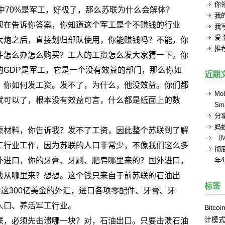
你
中70%是军工，好极了，那么苏联为什么会解体？
我的
现在告诉你答案，你知道这个军工是个不赚钱的行业
我
爱
大炮之后，直接划归部队使用，你能赚钱吗？不能，你
推
件怎么办怎么购买？工人的工资怎么发大家猜一下。你
的GDP是军工，它是一个没有效益的部门，那么你如
近期
，你如何发工资。发不了，为什么，他没效益。你们都
Mob
就可以了，根本没有效益可言，什么都是纸面上的数
Sma
分
蚂
原材料，你告诉我？发不了工资，因此整个苏联到了解
（
工行业工作，因为苏联的人口非常少，不像我们这么多
彻底
外进口，你的牙膏、牙刷、肥皂哪里来的？国外进口，
年
钱从哪里来？想想。这个钱只来自于前苏联的石油出
标签
用这300亿美金的外汇，进口各项零配件、牙膏、牙
人口、养活军工行业。
Bitcoi
计模
联，必须先击溃哪一块？对，石油出口。只要击溃石油