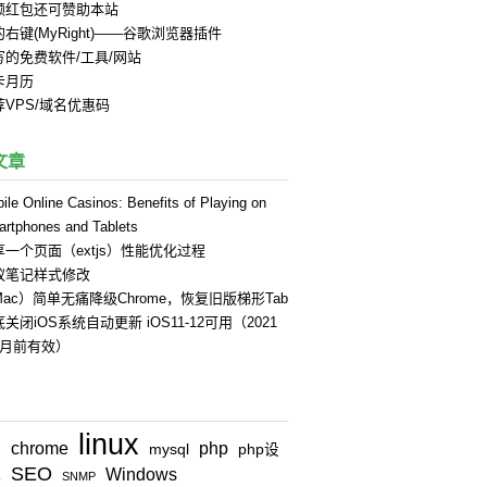
领红包还可赞助本站
右键(MyRight)——谷歌浏览器插件
写的免费软件/工具/网站
卡月历
荐VPS/域名优惠码
文章
ile Online Casinos: Benefits of Playing on
rtphones and Tablets
享一个页面（extjs）性能优化过程
蚁笔记样式修改
Mac）简单无痛降级Chrome，恢复旧版梯形Tab
关闭iOS系统自动更新 iOS11-12可用（2021
4月前有效）
linux
chrome
php
n
mysql
php设
SEO
Windows
式
SNMP