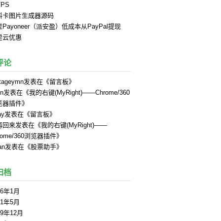
PS
料卡图片生成器源码
Payoneer（派安盈）低成本从PayPal提现
里云优惠
评论
tageymn
发表在《
留言板
》
in
发表在《
我的右键(MyRight)——Chrome/360
览器插件
》
ay
发表在《
留言板
》
再回来
发表在《
我的右键(MyRight)——
rome/360浏览器插件
》
an
发表在《
股票助手
》
归档
26年1月
21年5月
19年12月