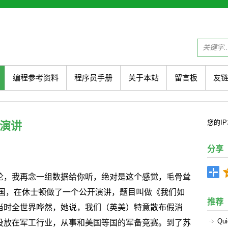
编程参考资料
程序员手册
关于本站
留言板
友
您的
I
演讲
分享
论，我再念一组数据给你听，绝对是这个感觉，毛骨耸
美国，在休士顿做了一个公开演讲，题目叫做《我们如
推荐
当时全世界哗然，她说，我们（英美）特意散布假消
Q
投放在军工行业，从事和美国等国的军备竞赛。到了苏