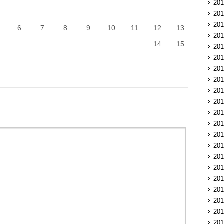
20
20
20
6
7
8
9
10
11
12
13
20
14
15
20
20
20
20
20
20
20
20
20
20
20
20
20
20
20
20
20