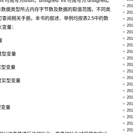
 int 可简写为short，unsigned int 可简写为 unsigned。
20
上基本数据类型所占内存字节数及数据的取值范围，不同类
20
查阅相关手册。本书的叙述、举例均按表2.5中的数
20
20
义变量：
20
20
量
20
20
长整型变量
20
20
度实型变量
20
20
精度实型变量
20
20
20
20
型变量
20
20
20
20