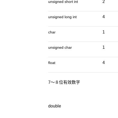
2
unsigned short int
4
unsigned long int
1
char
1
unsigned char
4
float
7～８位有效数字
double