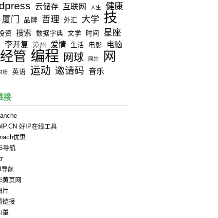
dpress
健康
云储存
互联网
人生
技
厦门
哲理
大学
品牌
外汇
星座
搜索
投资
数据字典
文学
时间
李开复
爱情
电脑
器
漳州
生活
电影
编程
经管
网
网球
网站
运动
邀请码
音乐
英语
职场
链接
anche
oIP.CN 好IP在线工具
rmach优惠
PS导航
tr
II导航
华黄页网
图片
情链接
口罩