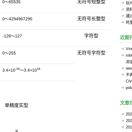
无符号短整型
0～65535
玩V
资
通过
无符号长整型
0～4294967295
阿
字符型
-128～127
近期
Vin
无符号字符型
0～255
rob
浏
we
-38
38
3.4×10
～3.4×10
不
Ch
pid
文章
单精度实型
20
20
20
8