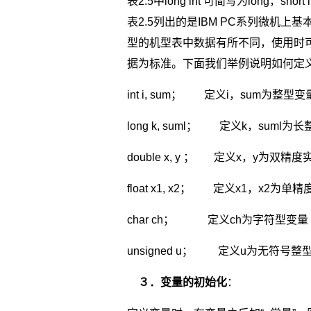
表2.5中long int 可简写为long，short
表2.5列出的是IBM PC系列微机
型的机型表中数据有所不同，使用时可
据为标准。下面我们举例说明如何定
int i, sum； 定义i，sum为整型变
long k, suml； 定义k，suml为
double x, y ； 定义x，y为双精
float x1, x2； 定义x1，x2为单
char ch； 定义ch为字符型变量
unsigned u； 定义u为无符号整
３．变量的初始化
：