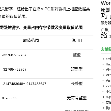
Wor
数据类型关键字，还给出了在IBM PC系列微机上相应数据类
原创
巧
变量的取值范围。
服务
 基本数据类型关键字、变量占内存字节数及变量取值范围
百度
络
取值范围
说 明
友情
整型
-32768～32767
cml
Ha
短整型
-32768～32767
Vi
V
Vul
长整型
-2147483648～2147483647
ZZ
中
压
无符号整型
0～65535
友
挑