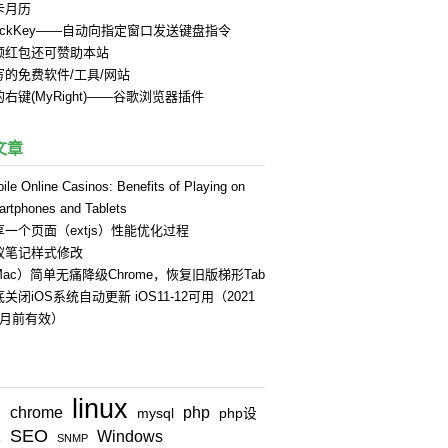
卡月历
uickKey——自动向指定窗口发送键盘指令
领红包还可赞助本站
写的免费软件/工具/网站
右键(MyRight)——谷歌浏览器插件
文章
ile Online Casinos: Benefits of Playing on
rtphones and Tablets
享一个页面（extjs）性能优化过程
蚁笔记样式修改
Mac）简单无痛降级Chrome，恢复旧版梯形Tab
关闭iOS系统自动更新 iOS11-12可用（2021
4月前有效）
linux
chrome
php
n
mysql
php设
SEO
Windows
式
SNMP