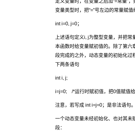
定义变量时，在变量之后加“=常量”
变量类型时，把“=”号左边的常量赋
int i=0, j=0；
上述语句定义i, j为整型变量，并把
本函数时给变量赋初值的。除了第六
段完成的之外，动态变量的初始化过程都是在
下两条语句
int i, j;
i=j=0; /*运行时赋初值，把0值赋值给变
注意，若写成 int i=j=0；是非法语句
一个动态变量未经初始化、也对其未
段：