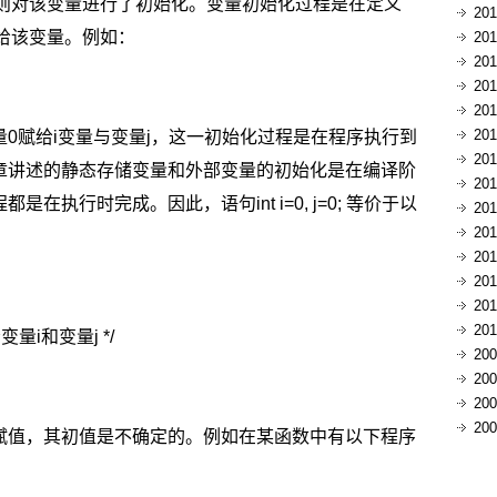
，则对该变量进行了初始化。变量初始化过程是在定义
20
值给该变量。例如：
20
20
20
20
20
常量0赋给i变量与变量j，这一初始化过程是在程序执行到
20
章讲述的静态存储变量和外部变量的初始化是在编译阶
20
执行时完成。因此，语句int i=0, j=0; 等价于以
20
20
20
20
20
20
量i和变量j */
20
20
。
20
20
赋值，其初值是不确定的。例如在某函数中有以下程序