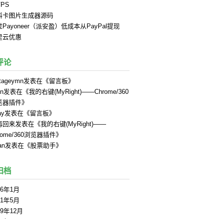
PS
料卡图片生成器源码
Payoneer（派安盈）低成本从PayPal提现
里云优惠
评论
tageymn
发表在《
留言板
》
in
发表在《
我的右键(MyRight)——Chrome/360
览器插件
》
ay
发表在《
留言板
》
再回来
发表在《
我的右键(MyRight)——
rome/360浏览器插件
》
an
发表在《
股票助手
》
归档
26年1月
21年5月
19年12月