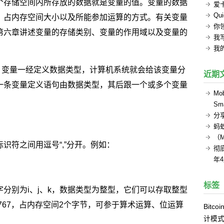
个存储空间内所存放的数据就是变量的值。变量的数据
爱
Q
、占内存空间大小以及所能参加运算的方式。有关变量
你
第六章讲述变量的存储类别、变量的作用域以及变量的
我
我的
。变量一经定义数据类型，计算机系统就会给该变量分
近期
一条变量定义语句由数据类型，其后跟一个或多个变量
Mob
Sma
分
蚂
（
识符之间用逗号“,”分开。例如：
彻底
年
标签
分别为i、j、k，数据类型为整型，它们可以存取整型
32767，占内存空间2个字节，可参于算术运算、位运算
Bitcoi
计模