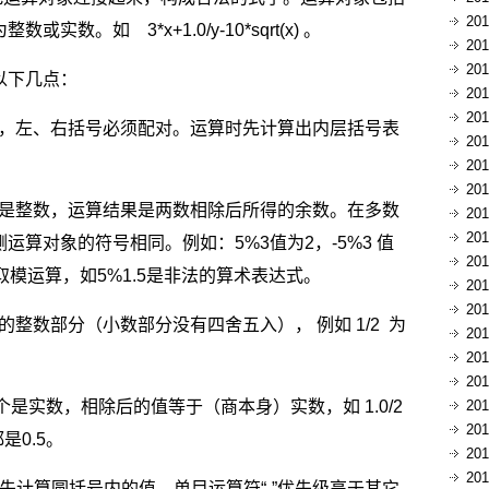
20
。如 3*x+1.0/y-10*sqrt(x) 。
20
20
以下几点：
20
20
括号，左、右括号必须配对。运算时先计算出内层括号表
20
。
20
20
必须是整数，运算结果是两数相除后所得的余数。在多数
20
20
算对象的符号相同。例如：5%3值为2，-5%3 值
20
能参与取模运算，如5%1.5是非法的算术表达式。
20
20
的整数部分（小数部分没有四舍五入）， 例如 1/2 为
20
20
20
个是实数，相除后的值等于（商本身）实数，如 1.0/2
20
20
都是0.5。
20
20
是 -3，先计算圆括号内的值，单目运算符“-”优先级高于其它