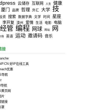
dpress
健康
云储存
互联网
人生
技
厦门
哲理
大学
品牌
外汇
星座
搜索
投资
数据字典
文学
时间
李开复
爱情
电脑
器
漳州
生活
电影
编程
经管
网
网球
网站
运动
邀请码
音乐
英语
职场
链接
anche
oIP.CN 好IP在线工具
rmach优惠
PS导航
tr
II导航
华黄页网
图片
情链接
口罩