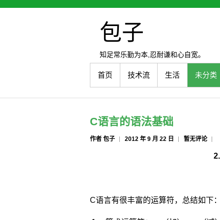
包子
知足常乐勤为本,忍耐谦和心自宽。
首页
技术流
生活
未分类
C语言的语法基础
作者 包子
2012 年 9 月 22 日
暂无评论
2
C语言有很丰富的运算符，总结如下