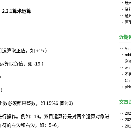
玩V
资
2.3.1算术运算
通过
阿
近期
Vin
运算取正值，如 +15 ）
rob
浏
运算取负值，如 -19 ）
we
不
 ）
Ch
pid
 ）
文章
数必须都是整数，如 15%6 值为3)
20
行操作。例如: -19。双目运算符是对两个运算对象进
20
符的左边和右边。如：5+6。
20