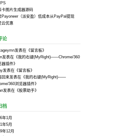
PS
料卡图片生成器源码
Payoneer（派安盈）低成本从PayPal提现
里云优惠
评论
tageymn
发表在《
留言板
》
in
发表在《
我的右键(MyRight)——Chrome/360
览器插件
》
ay
发表在《
留言板
》
再回来
发表在《
我的右键(MyRight)——
rome/360浏览器插件
》
an
发表在《
股票助手
》
归档
26年1月
21年5月
19年12月