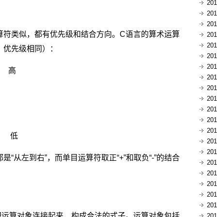
20
20
20
算符类似，都有优先级和结合方向。C语言的算术运算
20
20
，优先级相同）：
20
20
高
20
20
20
20
20
20
 低
20
20
“从左到右”，而单目运算符取正“+”和取负“-”的结合
20
20
20
20
20
把运算对象连接起来，构成合法的式子。运算对象包括
20