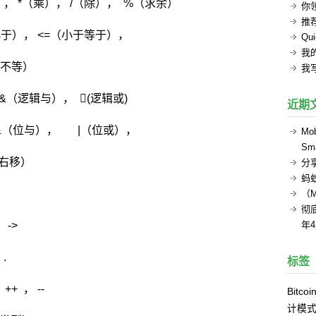
）， *（乘）， /（除）， %（求余）
你
推
小于）， <=（小于等于），
Q
我的
（不等）
我
（逻辑与）， (逻辑或)
近期
&（位与）， |（位或），
Mob
Sma
（右移）
分
蚂
（
彻底
->
年
.
标签
 ， --
Bitcoi
计模