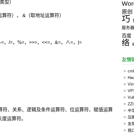
类型）
Wor
原创
运算符）， &（取地址运算符）
巧
服务
百度
络
，/=，%=，>>=，<<=，&=，∧=，|=
友情
cml
Ha
Vi
V
Vul
ZZ
运算符、关系、逻辑及条件运算符、位运算符、赋值运算
中
压
长度运算符。
友
挑