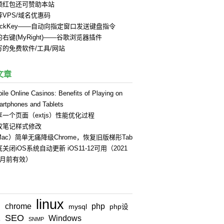
领红包还可赞助本站
荐VPS/域名优惠码
uickKey——自动向指定窗口发送键盘指令
右键(MyRight)——谷歌浏览器插件
写的免费软件/工具/网站
文章
ile Online Casinos: Benefits of Playing on
rtphones and Tablets
享一个页面（extjs）性能优化过程
蚁笔记样式修改
Mac）简单无痛降级Chrome，恢复旧版梯形Tab
关闭iOS系统自动更新 iOS11-12可用（2021
4月前有效）
linux
chrome
php
n
mysql
php设
SEO
Windows
式
SNMP