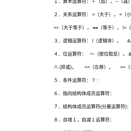
１．算术运算符： + （加）， –（减
２．关系运算符： >（大于）， <（
>=（大于等于），
==
（等于）， !=
３．逻辑运算符： !（逻辑非）， &&
４．位运算符： ～（按位取反）， 
∧ (异或)， <<（左移）， >>
５．条件运算符： ? :
６．指向结构体成员运算符： 
７．结构体成员运算符(分量运算符)： 
８．自增１，自减１运算符： ++