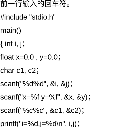
前一行输入的回车符。
#include "stdio.h"
main()
{ int i, j；
float x=0.0 , y=0.0；
char c1, c2；
scanf("%d%d", &i, &j)；
scanf("x=%f y=%f", &x, &y)；
scanf("%c%c", &c1, &c2)；
printf("i=%d,j=%d\n", i,j)；