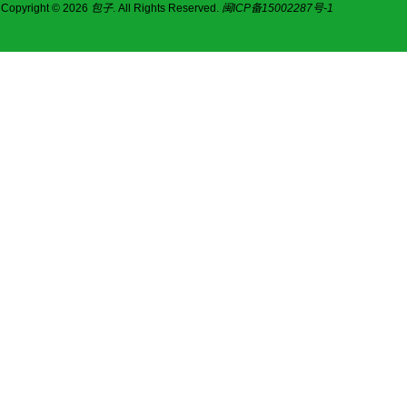
Copyright © 2026
包子
. All Rights Reserved.
闽ICP备15002287号-1