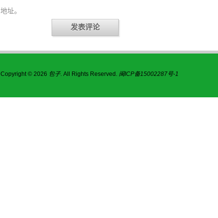
地址。
Copyright © 2026
包子
. All Rights Reserved.
闽ICP备15002287号-1